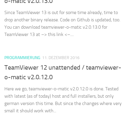
o-matic v2.0.13.0
Since TeamViewer 13 is out for some time already, time to
drop another binary release. Code on Github is updated, too.
You can download teamviewer-o-matic v2.0.13.0 for
TeamViewer 13 at –> this link <–....
PROGRAMMIERUNG
11. DEZEMBER 2016
TeamViewer 12 unattended / teamviewer-
o-matic v2.0.12.0
Here we go, teamviewer-o-matic v2.0.12.0 is done. Tested
with latest (as of today) host and full installers, but only
german version this time. But since the changes where very
small it should work with...