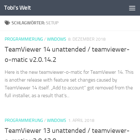
Tobi's Welt
Zum Inhalt springen
SCHLAGWÖRTER:
SETUP
PROGRAMMIERUNG
/
WINDOWS
8. DEZEMBER 2018
TeamViewer 14 unattended / teamviewer-
o-matic v2.0.14.2
Here is the new teamviewer-o-matic for TeamViewer 14. This
is another release with feature set changes caused by
TeamViewer 14 itself. „Add to account“ got removed from the
full installer, as a result that’s...
PROGRAMMIERUNG
/
WINDOWS
1. APRIL 2018
TeamViewer 13 unattended / teamviewer-