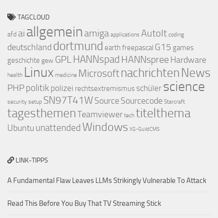
TAGCLOUD
allgemein
ai
amiga
AutoIt
afd
applications
coding
dortmund
deutschland
G15
earth
freepascal
games
GPL
HANNspad
HANNspree
Hardware
geschichte
gew
Linux
nachrichten
News
Microsoft
health
medicine
science
PHP
politik
polizei
schüler
rechtsextremismus
SN97T41W
Source
Sourcecode
security
setup
Starcraft
titelthema
tagesthemen
Teamviewer
tech
Windows
Ubuntu
unattended
XG-GuildCMS
LINK-TIPPS
A Fundamental Flaw Leaves LLMs Strikingly Vulnerable To Attack
Read This Before You Buy That TV Streaming Stick