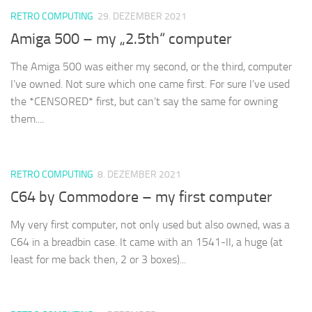
RETRO COMPUTING
29. DEZEMBER 2021
Amiga 500 – my „2.5th“ computer
The Amiga 500 was either my second, or the third, computer
I’ve owned. Not sure which one came first. For sure I’ve used
the *CENSORED* first, but can’t say the same for owning
them....
RETRO COMPUTING
8. DEZEMBER 2021
C64 by Commodore – my first computer
My very first computer, not only used but also owned, was a
C64 in a breadbin case. It came with an 1541-II, a huge (at
least for me back then, 2 or 3 boxes)...