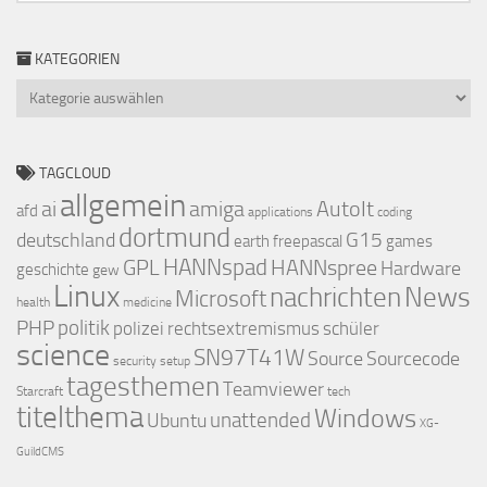
KATEGORIEN
Kategorien
TAGCLOUD
allgemein
ai
amiga
AutoIt
afd
applications
coding
dortmund
deutschland
G15
earth
freepascal
games
GPL
HANNspad
HANNspree
Hardware
geschichte
gew
Linux
nachrichten
News
Microsoft
health
medicine
PHP
politik
polizei
rechtsextremismus
schüler
science
SN97T41W
Source
Sourcecode
security
setup
tagesthemen
Teamviewer
Starcraft
tech
titelthema
Windows
Ubuntu
unattended
XG-
GuildCMS