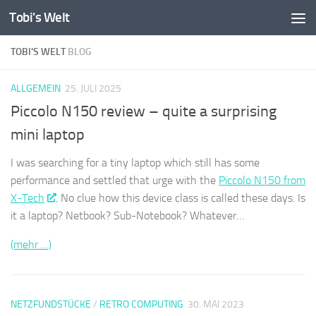
Tobi's Welt
Zum Inhalt springen
TOBI'S WELT
BLOG
ALLGEMEIN
25. JULI 2025
Piccolo N150 review – quite a surprising
mini laptop
I was searching for a tiny laptop which still has some
performance and settled that urge with the
Piccolo N150 from
X-Tech
. No clue how this device class is called these days. Is
it a laptop? Netbook? Sub-Notebook? Whatever…
(mehr …)
NETZFUNDSTÜCKE
/
RETRO COMPUTING
30. MAI 2023