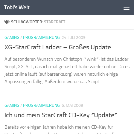
Tobi's Welt
Zum Inhalt springen
SCHLAGWÖRTER:
STARCRAFT
GAMING
/
PROGRAMMIERUNG
24. JULI 2009
XG-StarCraft Ladder – Großes Update
Auf besonderen Wunsch von Christoph (*wink*) ist das Ladder
Script, XG-ScL, das ich mal gebastelt habe wieder online. Da es
jetzt online läuft (auf berserks.org) waren natürlich einige
Anpassungen fällig. Außerdem wurde das Script...
GAMING
/
PROGRAMMIERUNG
6. MAI 2009
Ich und mein StarCraft CD-Key *Update*
Bereits vor einigen Jahren habe ich meinen CD-Key für