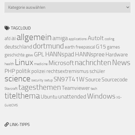
Kategorien
TAGCLOUD
allgemein
ai
amiga
AutoIt
afd
applications
coding
dortmund
deutschland
G15
earth
freepascal
games
GPL
HANNspad
HANNspree
Hardware
geschichte
gew
Linux
nachrichten
News
Microsoft
health
medicine
PHP
politik
polizei
rechtsextremismus
schüler
science
SN97T41W
Source
Sourcecode
security
setup
tagesthemen
Teamviewer
Starcraft
tech
titelthema
Windows
Ubuntu
unattended
XG-
GuildCMS
LINK-TIPPS