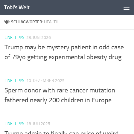
Tobi's Welt
Zum Inhalt springen
SCHLAGWÖRTER:
HEALTH
LINK-TIPPS
23. JUNI 2026
Trump may be mystery patient in odd case
of 79yo getting experimental obesity drug
LINK-TIPPS
10. DEZEMBER 2025
Sperm donor with rare cancer mutation
fathered nearly 200 children in Europe
LINK-TIPPS
18. JULI 2025
Trump admin to finally cap price of weird