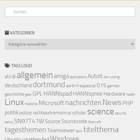
KATEGORIEN
Kategorien
TAGCLOUD
allgemein
ai
amiga
AutoIt
afd
applications
bsn
coding
dortmund
G15
deutschland
earth
freepascal
games
HANNspad
GPL
HANNspree
Hardware
geschichte
gew
health
Linux
nachrichten
News
Microsoft
PHP
medicine
science
politik
polizei
rechtsextremismus
schüler
security
SN97T41W
Source
Sourcecode
setup
Starcraft
titelthema
tagesthemen
Teamviewer
tech
Windows
unattended
Ubuntu