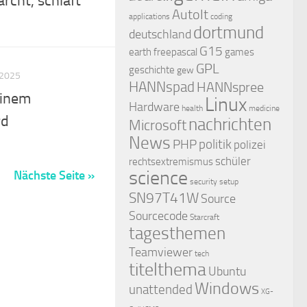
rcht, schläft
AutoIt
applications
coding
dortmund
deutschland
G15
earth
freepascal
games
GPL
geschichte
gew
 2025
HANNspad
HANNspree
einem
Linux
Hardware
health
medicine
rd
nachrichten
Microsoft
News
PHP
politik
polizei
schüler
rechtsextremismus
science
Nächste Seite »
security
setup
SN97T41W
Source
Sourcecode
Starcraft
tagesthemen
Teamviewer
tech
titelthema
Ubuntu
Windows
unattended
XG-