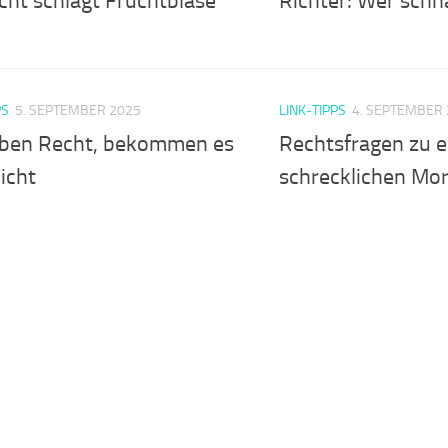
cht schlägt Fruchtblase
Richter: Wer schna
PS
5. SEPTEMBER 2025
LINK-TIPPS
4. SEPTEMBER
aben Recht, bekommen es
Rechtsfragen zu 
icht
schrecklichen Mo