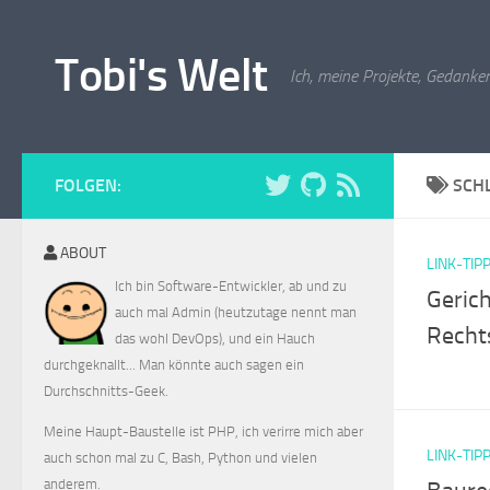
Zum Inhalt springen
Tobi's Welt
Ich, meine Projekte, Gedanken
FOLGEN:
SCH
ABOUT
LINK-TIP
Ich bin Software-Entwickler, ab und zu
Gerich
auch mal Admin (heutzutage nennt man
Recht
das wohl DevOps), und ein Hauch
durchgeknallt... Man könnte auch sagen ein
Durchschnitts-Geek.
Meine Haupt-Baustelle ist PHP, ich verirre mich aber
LINK-TIP
auch schon mal zu C, Bash, Python und vielen
anderem.