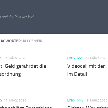
 und der Rest der Welt.
LAGWÖRTER:
ALLGEMEIN
PS
31. MÄRZ 2026
LINK-TIPPS
23. MÄRZ 2026
t: Geld gefährdet die
Videocall mit der 
sordnung
im Detail
PS
17. MÄRZ 2026
LINK-TIPPS
13. MÄRZ 2026