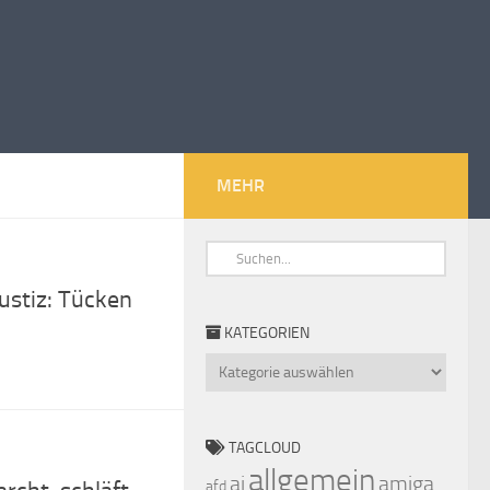
MEHR
Justiz: Tücken
KATEGORIEN
Kategorien
TAGCLOUD
allgemein
ai
amiga
afd