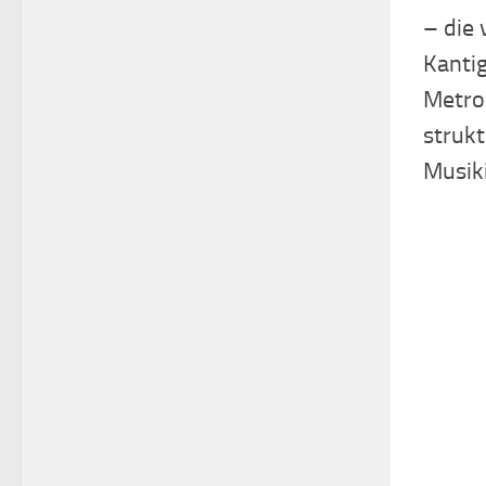
– die
Kanti
Metro
struk
Musik