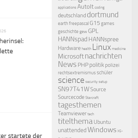
AutoIt
applications
coding
dortmund
deutschland
G15
earth
freepascal
games
GPL
026
geschichte
gew
HANNspad
HANNspree
herinsel:
Linux
Hardware
health
medicine
lette
nachrichten
Microsoft
News
PHP
politik
polizei
schüler
rechtsextremismus
science
security
setup
SN97T41W
Source
Sourcecode
Starcraft
tagesthemen
Teamviewer
tech
titelthema
Ubuntu
Windows
unattended
XG-
r startete der