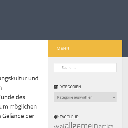
MEHR
ungskultur und
n
KATEGORIEN
Funde des
Kategorien
t um möglichen
 Gelände der
TAGCLOUD
allgemein
ai
amiga
afd