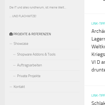
Die IT und alles rundherum, ist meine Welt...
… UND FLACHWITZE!
LINK-TIP
Archä
PROJEKTE & REFERENZEN
Lager
Showcase
Weltk
Krieg
Shopware Addons & Tools
VI D a
Auftragsarbeiten
drunte
Private Projekte
Kontakt
LINK-TIP
Schla