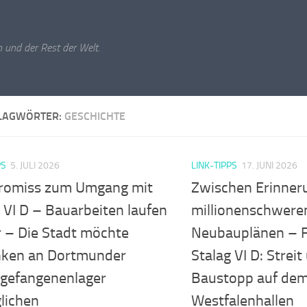
 und der Rest der Welt.
LAGWÖRTER:
GESCHICHTE
PS
5. JULI 2026
LINK-TIPPS
17. JUNI 2026
omiss zum Umgang mit
Zwischen Erinner
 VI D – Bauarbeiten laufen
millionenschwere
r – Die Stadt möchte
Neubauplänen – 
ken an Dortmunder
Stalag VI D: Strei
sgefangenenlager
Baustopp auf dem
lichen
Westfalenhallen