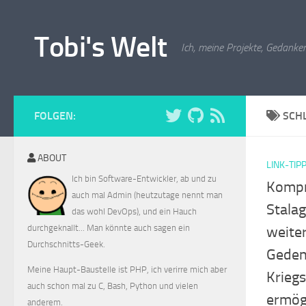
Zum Inhalt springen
Tobi's Welt
Ich, meine Projekte, Gedanken
FOLGEN:
SCH
ABOUT
LINK-TIP
Ich bin Software-Entwickler, ab und zu
Kompr
auch mal Admin (heutzutage nennt man
Stalag
das wohl DevOps), und ein Hauch
durchgeknallt... Man könnte auch sagen ein
weite
Durchschnitts-Geek.
Geden
Meine Haupt-Baustelle ist PHP, ich verirre mich aber
Krieg
auch schon mal zu C, Bash, Python und vielen
ermög
anderem.