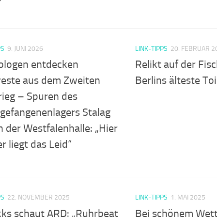
PS
9. JUNI 2026
LINK-TIPPS
20. FEBRUAR 2
ologen entdecken
Relikt auf der Fisc
reste aus dem Zweiten
Berlins älteste Toi
rieg – Spuren des
sgefangenenlagers Stalag
n der Westfalenhalle: „Hier
r liegt das Leid“
PS
22. NOVEMBER 2025
LINK-TIPPS
1. MAI 2025
kks schaut ARD: „Ruhrbeat
Bei schönem Wette