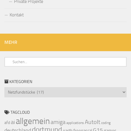
Private Projekte
Kontakt
MEHR
KATEGORIEN
Kategorien
TAGCLOUD
allgemein
ai
amiga
AutoIt
afd
applications
coding
dortmund
deutschland
G15
earth
freepascal
games