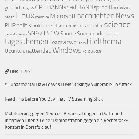
GPL
HANNspad
HANNspree
Hardware
geschichte
gew
Linux
nachrichten
News
Microsoft
health
medicine
science
PHP
politik
polizei
schüler
rechtsextremismus
SN97T41W
Source
Sourcecode
security
setup
Starcraft
titelthema
tagesthemen
Teamviewer
tech
Windows
Ubuntu
unattended
XG-GuildCMS
LINK-TIPPS
A Fundamental Flaw Leaves LLMs Strikingly Vulnerable To Attack
Read This Before You Buy That TV Streaming Stick
Mobilisierung gegen Neonazi-Veranstaltungen in Dortmund –
Initiativen rufen zu einer Demonstration gegen ein Rechtsrock-
Konzert in Dorstfeld auf