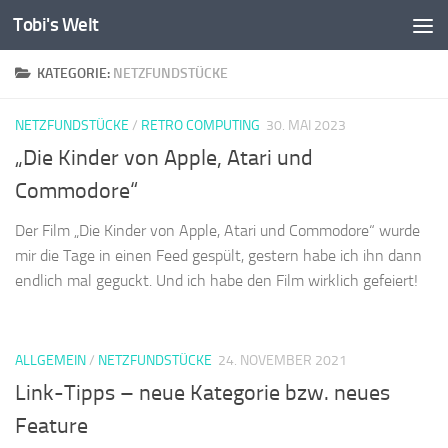
Tobi's Welt
Zum Inhalt springen
KATEGORIE:
NETZFUNDSTÜCKE
NETZFUNDSTÜCKE
/
RETRO COMPUTING
30. MAI 2023
„Die Kinder von Apple, Atari und
Commodore“
Der Film „Die Kinder von Apple, Atari und Commodore“ wurde
mir die Tage in einen Feed gespült, gestern habe ich ihn dann
endlich mal geguckt. Und ich habe den Film wirklich gefeiert!
ALLGEMEIN
/
NETZFUNDSTÜCKE
24. NOVEMBER 2021
Link-Tipps – neue Kategorie bzw. neues
Feature