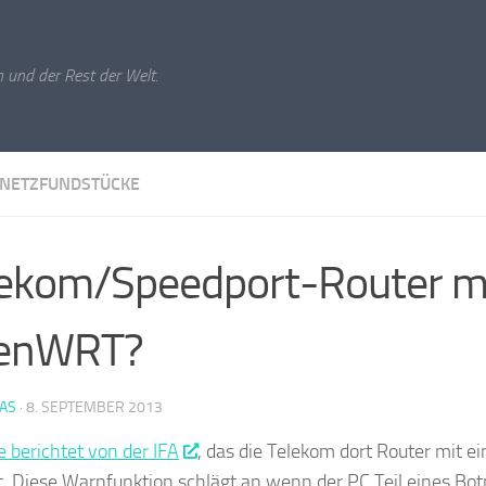
 und der Rest der Welt.
NETZFUNDSTÜCKE
ekom/Speedport-Router m
enWRT?
IAS
·
8. SEPTEMBER 2013
e berichtet von der IFA
, das die Telekom dort Router mit e
t. Diese Warnfunktion schlägt an wenn der PC Teil eines Botn