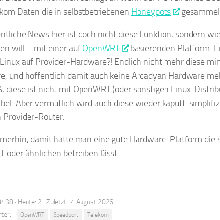
ekom Daten die in selbstbetriebenen
Honeypots
gesammelt
entliche News hier ist doch nicht diese Funktion, sondern wie
ren will – mit einer auf
OpenWRT
basierenden Platform. Ei
Linux auf Provider-Hardware?! Endlich nicht mehr diese mi
e, und hoffentlich damit auch keine Arcadyan Hardware meh
ß, diese ist nicht mit OpenWRT (oder sonstigen Linux-Distrib
bel. Aber vermutlich wird auch diese wieder kaputt-simplifizi
 Provider-Router.
merhin, damit hätte man eine gute Hardware-Platform die
oder ähnlichen betreiben lässt…
438 · Heute: 2 · Zuletzt: 7. August 2026
ter:
OpenWRT
Speedport
Telekom