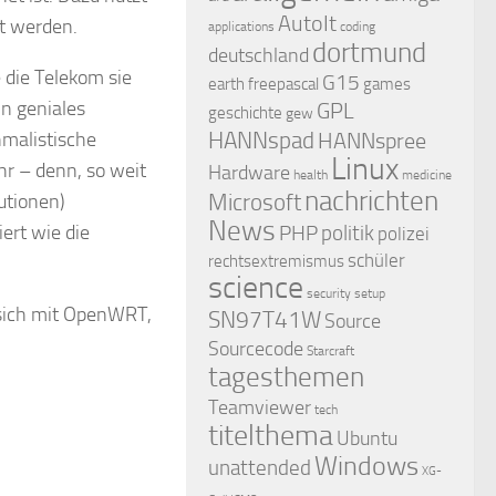
AutoIt
 werden.
applications
coding
dortmund
deutschland
 die Telekom sie
G15
earth
freepascal
games
n geniales
GPL
geschichte
gew
nmalistische
HANNspad
HANNspree
Linux
r – denn, so weit
Hardware
health
medicine
nachrichten
utionen)
Microsoft
News
ert wie die
PHP
politik
polizei
schüler
rechtsextremismus
science
security
setup
 sich mit OpenWRT,
SN97T41W
Source
Sourcecode
Starcraft
tagesthemen
Teamviewer
tech
titelthema
Ubuntu
Windows
unattended
XG-