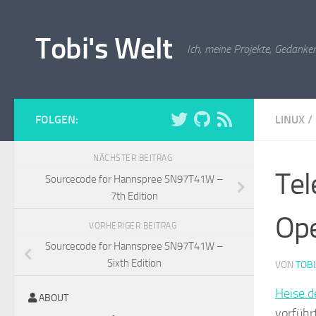
Zum Inhalt springen
Tobi's Welt
Ich, meine Projekte, Gedanken
FOLGEN:
LINUX
/
NÄCHSTER BEITRAG
Tel
Sourcecode for Hannspree SN97T41W –
7th Edition
Op
VORHERIGER BEITRAG
Sourcecode for Hannspree SN97T41W –
Sixth Edition
VON
TOB
Heise.d
ABOUT
vorführ