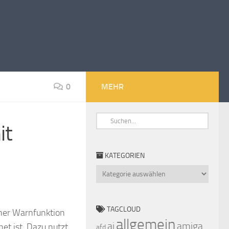
0
MEHR
it
KATEGORIEN
Kategorien
TAGCLOUD
iner Warnfunktion
allgemein
ai
amiga
et ist. Dazu nutzt
afd