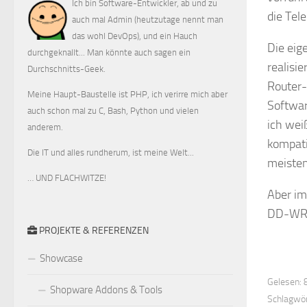
Ich bin Software-Entwickler, ab und zu
die Tel
auch mal Admin (heutzutage nennt man
das wohl DevOps), und ein Hauch
Die eig
durchgeknallt... Man könnte auch sagen ein
realisie
Durchschnitts-Geek.
Router-
Meine Haupt-Baustelle ist PHP, ich verirre mich aber
Softwar
auch schon mal zu C, Bash, Python und vielen
ich wei
anderem.
kompati
Die IT und alles rundherum, ist meine Welt...
meisten
… UND FLACHWITZE!
Aber im
DD-WRT 
PROJEKTE & REFERENZEN
Showcase
Gelesen: 8
Shopware Addons & Tools
Schlagwör