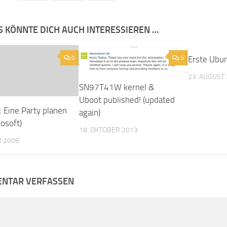
S KÖNNTE DICH AUCH INTERESSIEREN …
0
5
Erste Ubu
23. AUGUST
SN97T41W kernel &
Uboot published! (updated
Eine Party planen
again)
rosoft)
18. OKTOBER 2013
R 2008
NTAR VERFASSEN