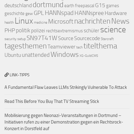
dortmund
deutschland
G15
earth
freepascal
games
GPL
HANNspad
HANNspree
Hardware
geschichte
gew
Linux
nachrichten
News
Microsoft
health
medicine
science
PHP
politik
polizei
schüler
rechtsextremismus
SN97T41W
Source
Sourcecode
security
setup
Starcraft
titelthema
tagesthemen
Teamviewer
tech
Windows
Ubuntu
unattended
XG-GuildCMS
LINK-TIPPS
A Fundamental Flaw Leaves LLMs Strikingly Vulnerable To Attack
Read This Before You Buy That TV Streaming Stick
Mobilisierung gegen Neonazi-Veranstaltungen in Dortmund –
Initiativen rufen zu einer Demonstration gegen ein Rechtsrock-
Konzert in Dorstfeld auf