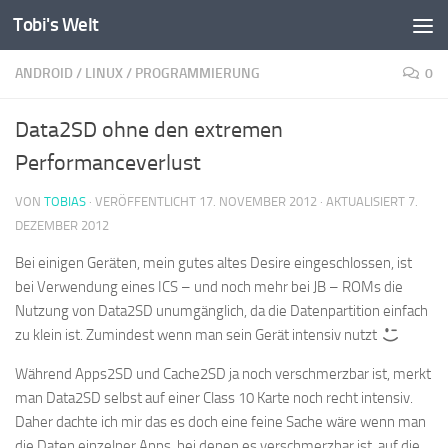
Tobi's Welt
Zum Inhalt springen
ANDROID
/
LINUX
/
PROGRAMMIERUNG
0
Data2SD ohne den extremen
Performanceverlust
VON
TOBIAS
· VERÖFFENTLICHT
17. NOVEMBER 2012
· AKTUALISIERT
7.
DEZEMBER 2012
Bei einigen Geräten, mein gutes altes Desire eingeschlossen, ist
bei Verwendung eines ICS – und noch mehr bei JB – ROMs die
Nutzung von Data2SD unumgänglich, da die Datenpartition einfach
zu klein ist. Zumindest wenn man sein Gerät intensiv nutzt
Während Apps2SD und Cache2SD ja noch verschmerzbar ist, merkt
man Data2SD selbst auf einer Class 10 Karte noch recht intensiv.
Daher dachte ich mir das es doch eine feine Sache wäre wenn man
die Daten einzelner Apps, bei denen es verschmerzbar ist, auf die