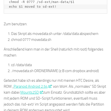
chmod -R 0777 /sd-ext/man-data/$1

echo $1 moved to sd-ext!
Zum benutzen:
Das Skript als movedata.sh unter /data/data abspeichern
chmod 0777 movedata.sh
Anschließend kann man in der Shell (natürlich mit root) folgendes
machen:
cd /data/data
./movedata.sh ORDNERNAME (z.B com.dropbox.android)
Getestet habe ich es allerdings nur mit meinen HTC Desire, als
ROM „
Paranoid Android 2.54
“ von WoH. Als „normales“ SD Skript
kam dabei
Mounts2SD
zum Einsatz. Grundsätzlich sollte es aber
mit jedem ROM und SD-Script funktionieren, eventuell muss
jedoch das /sd-ext/ im Script angepasst werden falls die Partition
in deinem ROM anderswo gemountet wird.