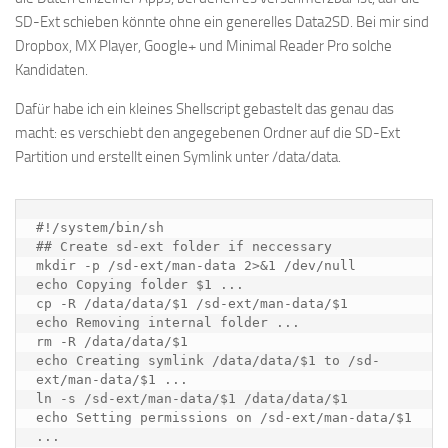
SD-Ext schieben könnte ohne ein generelles Data2SD. Bei mir sind
Dropbox, MX Player, Google+ und Minimal Reader Pro solche
Kandidaten.
Dafür habe ich ein kleines Shellscript gebastelt das genau das
macht: es verschiebt den angegebenen Ordner auf die SD-Ext
Partition und erstellt einen Symlink unter /data/data.
#!/system/bin/sh

## Create sd-ext folder if neccessary

mkdir -p /sd-ext/man-data 2>&1 /dev/null

echo Copying folder $1 ...

cp -R /data/data/$1 /sd-ext/man-data/$1

echo Removing internal folder ...

rm -R /data/data/$1

echo Creating symlink /data/data/$1 to /sd-
ext/man-data/$1 ...

ln -s /sd-ext/man-data/$1 /data/data/$1

echo Setting permissions on /sd-ext/man-data/$1 
...
