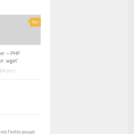
0
er – PHP
or ‚wget‘
ER 2012
otz Firefox gesagt