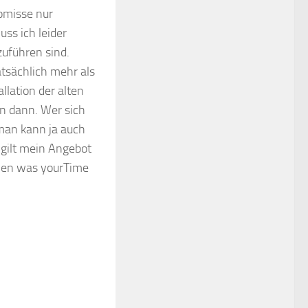
romisse nur
ss ich leider
zuführen sind.
tatsächlich mehr als
llation der alten
en dann. Wer sich
 man kann ja auch
gilt mein Angebot
ehen was yourTime