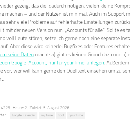
ieder gezeigt das die, dadurch nötigen, vielen kleine Komp
e machen – und der Nutzen ist minimal. Auch im Support mu
as sehr viele Probleme auf fehlerhafte Einstellungen zurück
lt mit der neuen Version nun: „Accounts für alle“. Sollte es 
nd voll Leute stören, setze ich gerne noch eine separate Insta
 auf. Aber diese wird keinerlei Bugfixes oder Features erhalt
 um seine Daten
macht: a) gibt es keinen Grund dazu und b)
euen Google-Account, nur für yourTime, anlegen
. Außerdem 
e vor, wer will kann gerne den Quelltext einsehen um zu s
t.
14325 · Heute: 2 · Zuletzt: 5. August 2026
ter:
Google Kalender
myTime
tool
yourTime