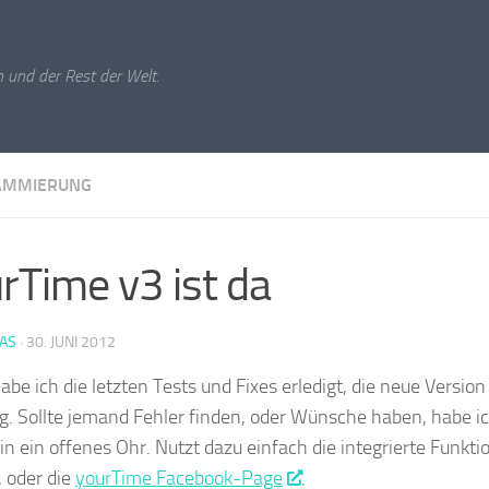
 und der Rest der Welt.
AMMIERUNG
rTime v3 ist da
IAS
·
30. JUNI 2012
abe ich die letzten Tests und Fixes erledigt, die neue Version
rtig. Sollte jemand Fehler finden, oder Wünsche haben, habe ic
in ein offenes Ohr. Nutzt dazu einfach die integrierte Funkti
 oder die
yourTime Facebook-Page
.