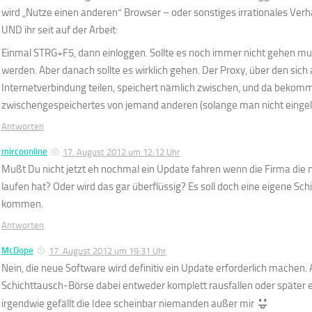
wird „Nutze einen anderen“ Browser – oder sonstiges irrationales Ver
UND ihr seit auf der Arbeit:
Einmal STRG+F5, dann einloggen. Sollte es noch immer nicht gehen mu
werden. Aber danach sollte es wirklich gehen. Der Proxy, über den sich a
Internetverbindung teilen, speichert nämlich zwischen, und da beko
zwischengespeichertes von jemand anderen (solange man nicht eingelo
Antworten
mircoonline
17. August 2012 um 12:12 Uhr
Mußt Du nicht jetzt eh nochmal ein Update fahren wenn die Firma die
laufen hat? Oder wird das gar überflüssig? Es soll doch eine eigene Sc
kommen.
Antworten
McDope
17. August 2012 um 19:31 Uhr
Nein, die neue Software wird definitiv ein Update erforderlich machen. A
Schichttausch-Börse dabei entweder komplett rausfallen oder später 
irgendwie gefällt die Idee scheinbar niemanden außer mir