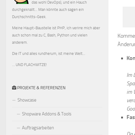
das wohl DevOps), und ein Hauch
durchgeknallt... Man könnte auch sagen ein
Durchschnitts-Geek.
Meine Haupt-Baustelle ist PHP, ich verirre mich aber
Kommen 
auch schon mal zu C, Bash, Python und vielen
anderem.
Änderun
Die IT und alles rundherum, ist meine Welt...
Kom
… UND FLACHWITZE!
Im 
Spa
PROJEKTE & REFERENZEN
im 
vera
Showcase
Goo
Shopware Addons & Tools
Fas
Auftragsarbeiten
Da 