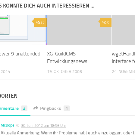
S KÖNNTE DICH AUCH INTERESSIEREN …
23
0
ewer 9 unattended
XG-GuildCMS
wgetHandl
Entwicklungsnews
Interface f
L 2014
19. OKTOBER 2008
24. NOVEMB
WORTEN
mmentare
3
Pingbacks
1
McDope
30. Juni 2012 um 18:56 Uhr
Aktuelle Anmerkung: Wenn ihr Probleme habt euch einzuloggen, oder tr