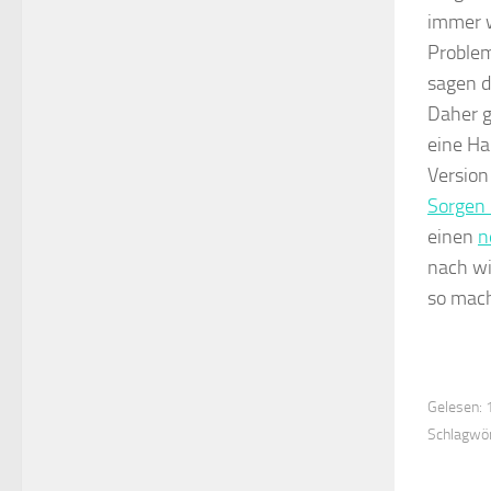
immer w
Problem
sagen d
Daher gi
eine Ha
Version
Sorgen
einen
n
nach wi
so mach
Gelesen: 
Schlagwör