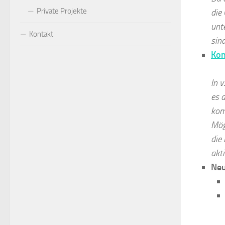
Private Projekte
die
unt
Kontakt
sind
Kom
In 
es a
kom
Mög
die
akti
Neu