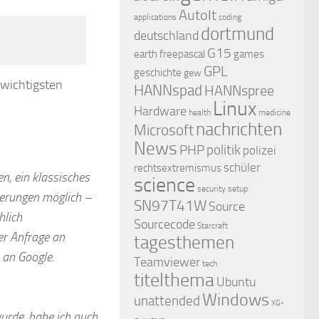
AutoIt
applications
coding
dortmund
deutschland
G15
earth
freepascal
games
GPL
geschichte
gew
 wichtigsten
HANNspad
HANNspree
Linux
Hardware
health
medicine
nachrichten
Microsoft
News
PHP
politik
polizei
schüler
rechtsextremismus
n, ein klassisches
science
security
setup
ierungen möglich –
SN97T41W
Source
hlich
Sourcecode
Starcraft
ner Anfrage an
tagesthemen
 an Google.
Teamviewer
tech
titelthema
Ubuntu
Windows
unattended
XG-
wurde, habe ich auch