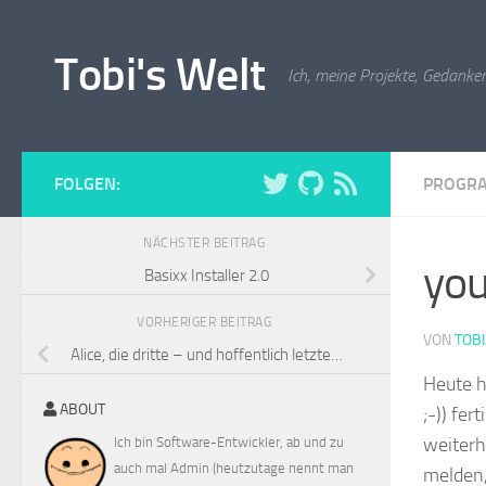
Zum Inhalt springen
Tobi's Welt
Ich, meine Projekte, Gedanken
FOLGEN:
PROGR
NÄCHSTER BEITRAG
you
Basixx Installer 2.0
VORHERIGER BEITRAG
VON
TOB
Alice, die dritte – und hoffentlich letzte…
Heute h
ABOUT
;-)) fe
weiterh
Ich bin Software-Entwickler, ab und zu
auch mal Admin (heutzutage nennt man
melden,