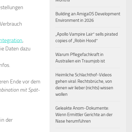
Months
nstellungen
Building an AmigaOS Development
Environment in 2026
Verbrauch
„Apollo Vampire Lair“ sells pirated
ntegration
,
copies of „Robin Hood“
Die Daten dazu
Warum Pflegefachkraft in
Australien ein Traumjob ist
Infos.
Heimliche Schlachthof-Videos
deren Ende vor dem
gehen viral: Rechtsbrüche, von
denen wir lieber (nichts) wissen
mbination mit Spät-
wollen
Geleakte Anom-Dokumente:
Wenn Ermittler Gerichte an der
in der
Nase herumführen