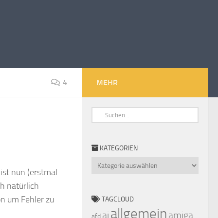
4
MEHR
KATEGORIEN
 ist nun (erstmal
Kategorien
h natürlich
on um Fehler zu
TAGCLOUD
allgemein
ai
amiga
afd