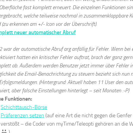
 Oberfläche fast komplett erneuert. Die einzelnen Funktionen sin
ergebracht, welche teilweise nochmal in zusammenklappbare Kat
 (zu erkennen am +/- Icon vor der Überschrift).
plett neuer automatischer Abruf
v2 war der automatische Abruf arg anfällig für Fehler. Wenn bei 
ktiviert hatten ein kritischer Fehler auftrat, brach der ganz ge
plett ab. Außerdem werden Benutzer jetzt immer über Fehler in
lichkeit die Email-Benachrichtung zu steuern bezieht sich nun 
 Erfolgsmeldungen. (Hintergrund: Aktuell haben 11 User den au
viert, aber falsche Einstellungen hinterlegt – seit Monaten :-P)
e Funktionen:
Schichttausch-Börse
Präferenzen setzen
(auf eine Art die nicht gegen die Genfe
verstößt – die Coder von myTime/Teleopti gehören an die W
)