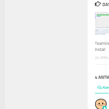
DA
TeamVi
Install
26. APRI
4 ANT
Ko