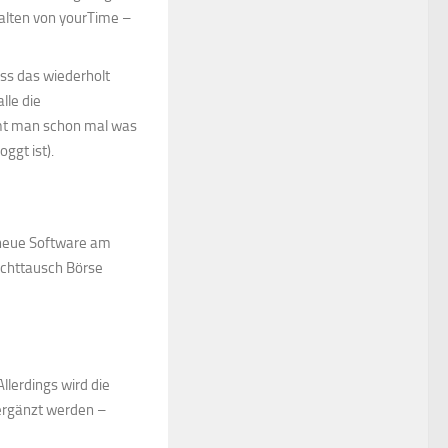
halten von yourTime –
ss das wiederholt
lle die
mmt man schon mal was
ggt ist).
 neue Software am
hichttausch Börse
llerdings wird die
ergänzt werden –