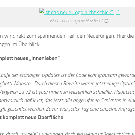
Ist das neue Logo nicht schick?
wir direkt zum spannenden Teil, den Neuerungen. Hier die
gen im Überblick:
plett neues „Innenleben“
Laufe der ständigen Updates ist der Code echt grausam geworde
ghetti-Monster. Durch diesen Rewrite waren jetzt einige Optim
Vergleich zu v2 ist yourTime nun wesentlich schneller. Hauptsäc
ntwortlich dafür ist, das jetzt alle abgerufenen Schichten in ei
gle gesendet werden. Zuvor war jeder Tag eine einzelne Anfrage
t komplett neue Oberfläche
es, durch „zuviele“ Funktionen, doch ein wenig unübersichtlich 