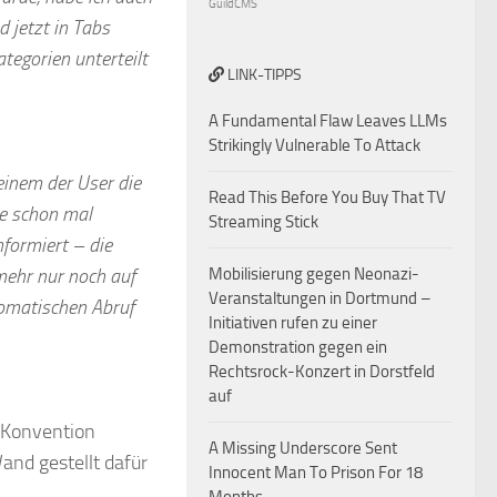
GuildCMS
d jetzt in Tabs
egorien unterteilt
LINK-TIPPS
A Fundamental Flaw Leaves LLMs
Strikingly Vulnerable To Attack
einem der User die
Read This Before You Buy That TV
rne schon mal
Streaming Stick
formiert – die
mehr nur noch auf
Mobilisierung gegen Neonazi-
Veranstaltungen in Dortmund –
tomatischen Abruf
Initiativen rufen zu einer
Demonstration gegen ein
Rechtsrock-Konzert in Dorstfeld
auf
r Konvention
A Missing Underscore Sent
and gestellt dafür
Innocent Man To Prison For 18