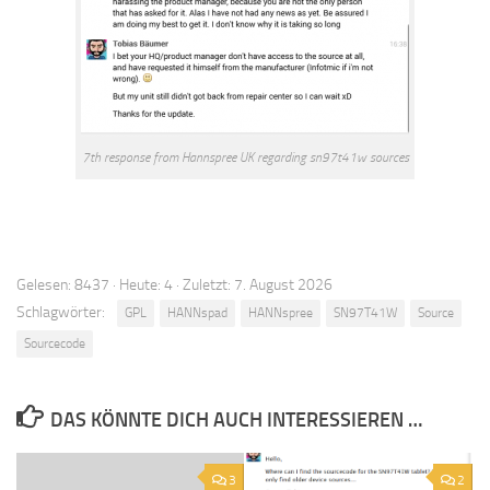
7th response from Hannspree UK regarding sn97t41w sources
Gelesen: 8437 · Heute: 4 · Zuletzt: 7. August 2026
Schlagwörter:
GPL
HANNspad
HANNspree
SN97T41W
Source
Sourcecode
DAS KÖNNTE DICH AUCH INTERESSIEREN …
3
2