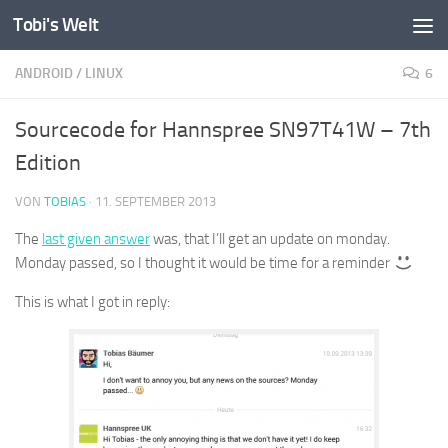
Tobi's Welt
Zum Inhalt springen
ANDROID
/
LINUX
6
Sourcecode for Hannspree SN97T41W – 7th
Edition
VON
TOBIAS
·
11. SEPTEMBER 2013
The
last given answer
was, that I’ll get an update on monday.
Monday passed, so I thought it would be time for a reminder
This is what I got in reply: