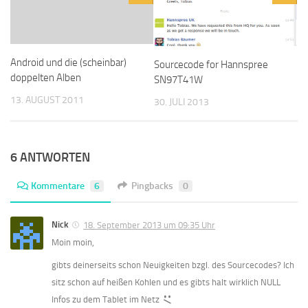
Android und die (scheinbar)
Sourcecode for Hannspree
doppelten Alben
SN97T41W
13. AUGUST 2011
30. JULI 2013
6 ANTWORTEN
Kommentare
6
Pingbacks
0
Nick
18. September 2013 um 09:35 Uhr
Moin moin,
gibts deinerseits schon Neuigkeiten bzgl. des Sourcecodes? Ich
sitz schon auf heißen Kohlen und es gibts halt wirklich NULL
Infos zu dem Tablet im Netz