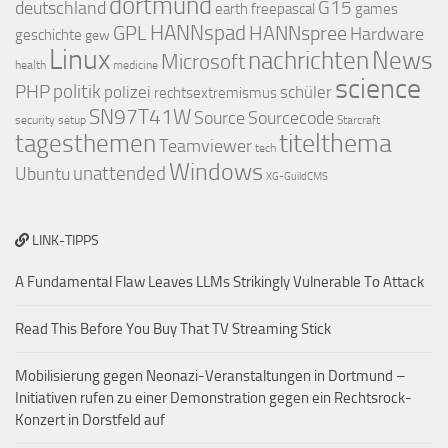
dortmund
deutschland
G15
earth
freepascal
games
GPL
HANNspad
HANNspree
Hardware
geschichte
gew
Linux
nachrichten
News
Microsoft
health
medicine
science
PHP
politik
polizei
schüler
rechtsextremismus
SN97T41W
Source
Sourcecode
security
setup
Starcraft
titelthema
tagesthemen
Teamviewer
tech
Windows
Ubuntu
unattended
XG-GuildCMS
LINK-TIPPS
A Fundamental Flaw Leaves LLMs Strikingly Vulnerable To Attack
Read This Before You Buy That TV Streaming Stick
Mobilisierung gegen Neonazi-Veranstaltungen in Dortmund –
Initiativen rufen zu einer Demonstration gegen ein Rechtsrock-
Konzert in Dorstfeld auf