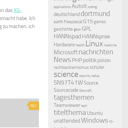
AutoIt
applications
coding
in das
XG-
dortmund
deutschland
gemacht habe. Ich
G15
earth
freepascal
games
g zu machen, ich
GPL
geschichte
gew
HANNspad
HANNspree
Linux
Hardware
health
medicine
nachrichten
Microsoft
News
PHP
politik
polizei
schüler
rechtsextremismus
science
security
setup
SN97T41W
Source
Sourcecode
Starcraft
tagesthemen
Teamviewer
7
tech
titelthema
Ubuntu
Windows
unattended
XG-