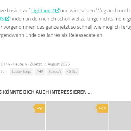
ze basiert auf
Lightbox 2
und wird seinen Weg auch noch 
MS
finden an dem ich eh schon viel zu lange nichts mehr 
r vorgenommen das ganze jetzt so schnell wie möglich ferti
irgendwann Ende des Jahres als Releasedate an.
10144 · Heute: 4 · Zuletzt: 7. August 2026
ter:
Ladder Script
PHP
Starcraft
XG-ScL
S KÖNNTE DICH AUCH INTERESSIEREN …
0
0