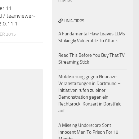
GuildCMS
er 11
d / teamviewer-
LINK-TIPPS
2.0.11.1
A Fundamental Flaw Leaves LLMs
ER 2015
Strikingly Vulnerable To Attack
Read This Before You Buy That TV
Streaming Stick
Mobilisierung gegen Neonazi-
Veranstaltungen in Dortmund –
Initiativen rufen zu einer
Demonstration gegen ein
Rechtsrock-Konzert in Dorstfeld
auf
A Missing Underscore Sent
Innocent Man To Prison For 18