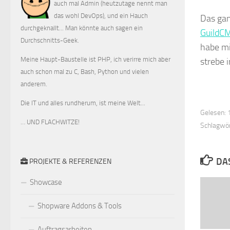
auch mal Admin (heutzutage nennt man
das wohl DevOps), und ein Hauch
Das gan
durchgeknallt... Man könnte auch sagen ein
GuildC
Durchschnitts-Geek.
habe mi
Meine Haupt-Baustelle ist PHP, ich verirre mich aber
strebe 
auch schon mal zu C, Bash, Python und vielen
anderem.
Die IT und alles rundherum, ist meine Welt...
Gelesen: 
… UND FLACHWITZE!
Schlagwör
DA
PROJEKTE & REFERENZEN
Showcase
Shopware Addons & Tools
Auftragsarbeiten