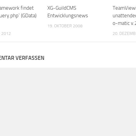
amework findet
XG-GuildCMS
TeamView
uery.php` (GData)
Entwicklungsnews
unattende
o-matic v.
19. OKTOBER 2008
 2012
20. DEZEMB
NTAR VERFASSEN