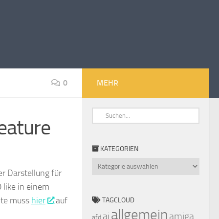
0
MEHR
eature
KATEGORIEN
er Darstellung für
Kategorien
 like in einem
hte muss
hier
auf
TAGCLOUD
allgemein
ai
amiga
afd