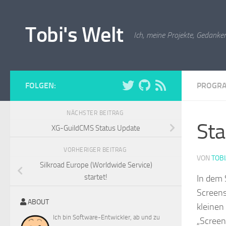
Zum Inhalt springen
Tobi's Welt
Ich, meine Projekte, Gedanken
FOLGEN:
PROGR
NÄCHSTER BEITRAG
Sta
XG-GuildCMS Status Update
VORHERIGER BEITRAG
VON
TOB
Silkroad Europe (Worldwide Service)
startet!
In dem 
Screens
ABOUT
kleinen
Ich bin Software-Entwickler, ab und zu
„Screen