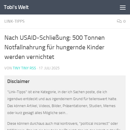
Tobi's Welt
Zum Inhalt springen
LINK-TIPPS
0
Nach USAID-Schließung: 500 Tonnen
Notfallnahrung für hungernde Kinder
werden vernichtet
VON
TINY TINY RSS
·
17. JULI 2025
Disclaimer
"Link-Tipps" ist eine Kategorie, in der ich Sachen poste, die ich
irgendwo entdeckt und aus irgendeinem Grund für teilenswert halte.
Das können Artikel, Videos, Bilder, Präsentationen, Studien, Memes
oder kurz gesagt alles Mögliche sein...
Diese können durchaus auch mal kontrovers, "political incorrect" oder