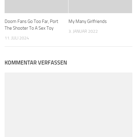
Doom Fans Go Too Far, Port
My Many Girlfriends
The Shooter To A Sex Toy
3. JANUAR 2022
11. JULI 2024
KOMMENTAR VERFASSEN