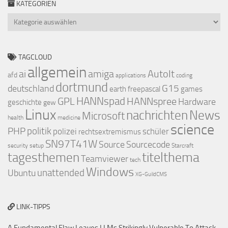
KATEGORIEN
Kategorien
TAGCLOUD
allgemein
ai
amiga
AutoIt
afd
applications
coding
dortmund
deutschland
G15
earth
freepascal
games
GPL
HANNspad
HANNspree
Hardware
geschichte
gew
Linux
nachrichten
News
Microsoft
health
medicine
science
PHP
politik
polizei
schüler
rechtsextremismus
SN97T41W
Source
Sourcecode
security
setup
Starcraft
titelthema
tagesthemen
Teamviewer
tech
Windows
Ubuntu
unattended
XG-GuildCMS
LINK-TIPPS
A Fundamental Flaw Leaves LLMs Strikingly Vulnerable To Attack