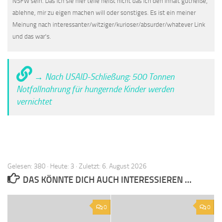
NSFW sein. Das ich sie hier teile heißt nicht das ich den Inhalt gutheiße,
ablehne, mir zu eigen machen will oder sonstiges. Es ist ein meiner
Meinung nach interessanter/witziger/kurioser/absurder/whatever Link
und das war's.
→ Nach USAID-Schließung: 500 Tonnen
Notfallnahrung für hungernde Kinder werden
vernichtet
Gelesen: 380 · Heute: 3 · Zuletzt: 6. August 2026
DAS KÖNNTE DICH AUCH INTERESSIEREN …
0
0