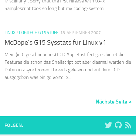
Miscellany“. Sorry that the first release with 0.4.x
Samplescript took so long but my coding-system...
LINUX
/
LOGITECH G15 STUFF
18. SEPTEMBER 2007
McDope’s G15 Sysstats für Linux v1
Mein (in C geschriebenes) LCD Applet ist fertig, es bietet die
Features die schon das Shellscript bot aber diesmal werden die
Daten in asynchronen Threads gelesen und auf dem LCD
ausgegeben was einige Vorteile...
Nächste Seite »
FOLGEN: