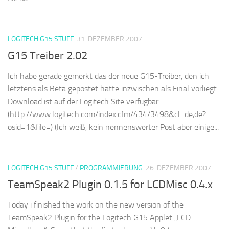
LOGITECH G15 STUFF
31. DEZEMBER 2007
G15 Treiber 2.02
Ich habe gerade gemerkt das der neue G15-Treiber, den ich
letztens als Beta gepostet hatte inzwischen als Final vorliegt.
Download ist auf der Logitech Site verfügbar
(http://www.logitech.com/index.cfm/434/3498&cl=de,de?
osid=1&file=) (Ich weiß, kein nennenswerter Post aber einige...
LOGITECH G15 STUFF
/
PROGRAMMIERUNG
26. DEZEMBER 2007
TeamSpeak2 Plugin 0.1.5 for LCDMisc 0.4.x
Today i finished the work on the new version of the
TeamSpeak2 Plugin for the Logitech G15 Applet „LCD