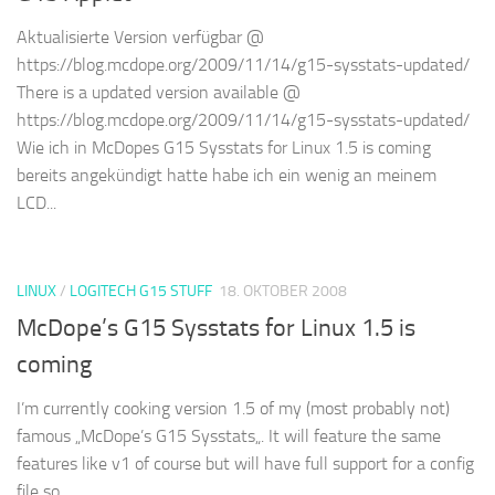
Aktualisierte Version verfügbar @
https://blog.mcdope.org/2009/11/14/g15-sysstats-updated/
There is a updated version available @
https://blog.mcdope.org/2009/11/14/g15-sysstats-updated/
Wie ich in McDopes G15 Sysstats for Linux 1.5 is coming
bereits angekündigt hatte habe ich ein wenig an meinem
LCD...
LINUX
/
LOGITECH G15 STUFF
18. OKTOBER 2008
McDope’s G15 Sysstats for Linux 1.5 is
coming
I’m currently cooking version 1.5 of my (most probably not)
famous „McDope’s G15 Sysstats„. It will feature the same
features like v1 of course but will have full support for a config
file so...