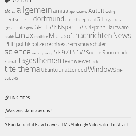
TAGCLOUD
allgemein
ai
amiga
AutoIt
afd
applications
coding
dortmund
deutschland
G15
earth
freepascal
games
GPL
HANNspad
HANNspree
Hardware
geschichte
gew
Linux
nachrichten
News
Microsoft
health
medicine
PHP
politik
polizei
rechtsextremismus
schüler
science
SN97T41W
Source
Sourcecode
security
setup
tagesthemen
Teamviewer
Starcraft
tech
titelthema
Windows
Ubuntu
unattended
XG-
GuildCMS
LINK-TIPPS
„Was wird dann aus uns?
A Fundamental Flaw Leaves LLMs Strikingly Vulnerable To Attack