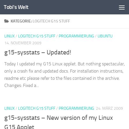
Tobi's Welt
Zum Inhalt springen
KATEGORIE:
LOGITECH G15 STUFF
LINUX
/
LOGITECH G15 STUFF
/
PROGRAMMIERUNG
/
UBUNTU
14. NOVEMBER 2009
g15-sysstats – Updated!
Today I updated my G15 Linux applet. But nothing spectacular,
only a crash fix and updated docs. For installation instructions,
readme etc please refer to the files contained in the archive.
Changes: Fixed a...
LINUX
/
LOGITECH G15 STUFF
/
PROGRAMMIERUNG
24. MÄRZ 2009
g15-sysstats – New version of my Linux
G15 Applet