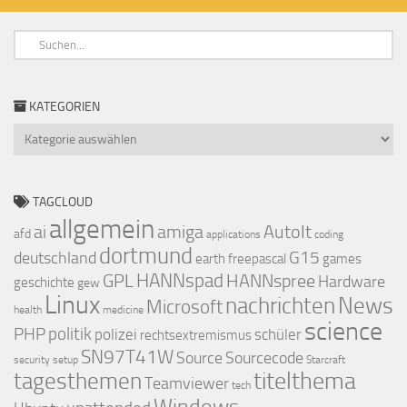
KATEGORIEN
Kategorien
TAGCLOUD
allgemein
ai
amiga
AutoIt
afd
applications
coding
dortmund
deutschland
G15
earth
freepascal
games
GPL
HANNspad
HANNspree
Hardware
geschichte
gew
Linux
nachrichten
News
Microsoft
health
medicine
science
PHP
politik
polizei
schüler
rechtsextremismus
SN97T41W
Source
Sourcecode
security
setup
Starcraft
titelthema
tagesthemen
Teamviewer
tech