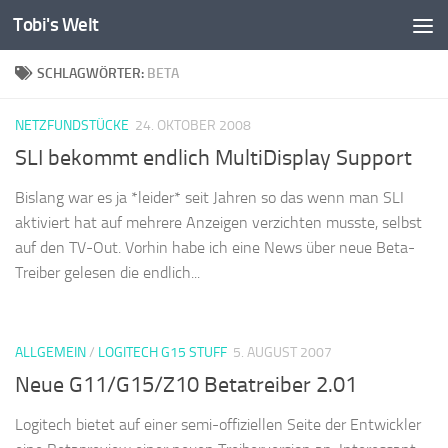
Tobi's Welt
Zum Inhalt springen
SCHLAGWÖRTER:
BETA
NETZFUNDSTÜCKE
24. OKTOBER 2008
SLI bekommt endlich MultiDisplay Support
Bislang war es ja *leider* seit Jahren so das wenn man SLI
aktiviert hat auf mehrere Anzeigen verzichten musste, selbst
auf den TV-Out. Vorhin habe ich eine News über neue Beta-
Treiber gelesen die endlich...
ALLGEMEIN
/
LOGITECH G15 STUFF
5. AUGUST 2007
Neue G11/G15/Z10 Betatreiber 2.01
Logitech bietet auf einer semi-offiziellen Seite der Entwickler