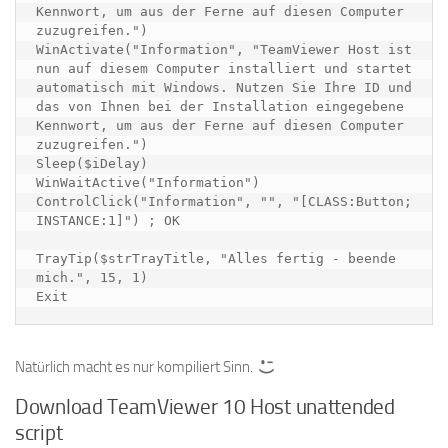
Kennwort, um aus der Ferne auf diesen Computer 
zuzugreifen.")

WinActivate("Information", "TeamViewer Host ist 
nun auf diesem Computer installiert und startet 
automatisch mit Windows. Nutzen Sie Ihre ID und 
das von Ihnen bei der Installation eingegebene 
Kennwort, um aus der Ferne auf diesen Computer 
zuzugreifen.")

Sleep($iDelay)

WinWaitActive("Information")

ControlClick("Information", "", "[CLASS:Button; 
INSTANCE:1]") ; OK

TrayTip($strTrayTitle, "Alles fertig - beende 
mich.", 15, 1)

Exit
Natürlich macht es nur kompiliert Sinn.
Download TeamViewer 10 Host unattended
script