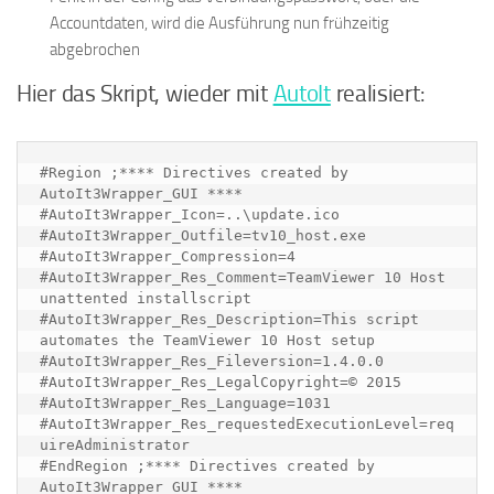
Accountdaten, wird die Ausführung nun frühzeitig
abgebrochen
Hier das Skript, wieder mit
AutoIt
realisiert:
#Region ;**** Directives created by 
AutoIt3Wrapper_GUI ****

#AutoIt3Wrapper_Icon=..\update.ico

#AutoIt3Wrapper_Outfile=tv10_host.exe

#AutoIt3Wrapper_Compression=4

#AutoIt3Wrapper_Res_Comment=TeamViewer 10 Host 
unattented installscript

#AutoIt3Wrapper_Res_Description=This script 
automates the TeamViewer 10 Host setup

#AutoIt3Wrapper_Res_Fileversion=1.4.0.0

#AutoIt3Wrapper_Res_LegalCopyright=© 2015 
#AutoIt3Wrapper_Res_Language=1031

#AutoIt3Wrapper_Res_requestedExecutionLevel=req
uireAdministrator

#EndRegion ;**** Directives created by 
AutoIt3Wrapper_GUI ****
