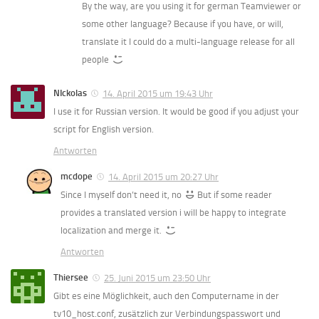
By the way, are you using it for german Teamviewer or
some other language? Because if you have, or will,
translate it I could do a multi-language release for all
people
NIckolas
14. April 2015 um 19:43 Uhr
I use it for Russian version. It would be good if you adjust your
script for English version.
Antworten
mcdope
14. April 2015 um 20:27 Uhr
Since I myself don’t need it, no
But if some reader
provides a translated version i will be happy to integrate
localization and merge it.
Antworten
Thiersee
25. Juni 2015 um 23:50 Uhr
Gibt es eine Möglichkeit, auch den Computername in der
tv10_host.conf, zusätzlich zur Verbindungspasswort und