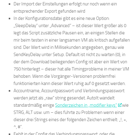
Der Import der Einstellungen erfolgt nur noch wenn ein
entsprechender Export gefunden wird
In der Konfigurationsdatei gibt es eine neue Option:
„SleepDelay“ unter „Advanced“ – ist dieser Wert größer als 0
legt das Script zusätzliche Pausen ein, an einigen Stellen die
mir beim testen in einer langsamen VM als kritisch aufgefallen
sind. Der Wert wird in Millisekunden angegeben, genau wie
SendKeyDelay unter Setup. Default ist nicht zu warten (0), in
der dem Download beiliegenden Config ist aber ein Wert von
750 hinterlegt – dieser hat alle Timingprobleme in meiner VM
behoben. Wenn die Vorgänger-Versionen problemfrei
funktionierten kann dieser Wert ruhig auf 0 gesetzt werden.
Accountname, Accountpasswort und Verbindungspasswort
werden jetzt als „raw“ string gesendet. AutoIt wandelt
standardmäßig einige
Sonderzeichen in „modifier keys“
wie
STRG, ALT usw. um – dies führte zu Problemen wenn einer
dieser drei Strings eines der folgenden Zeichen enthielt: „!, +,
^, #“.
Fehlt in der Config das Verbindungspasswort, oder die