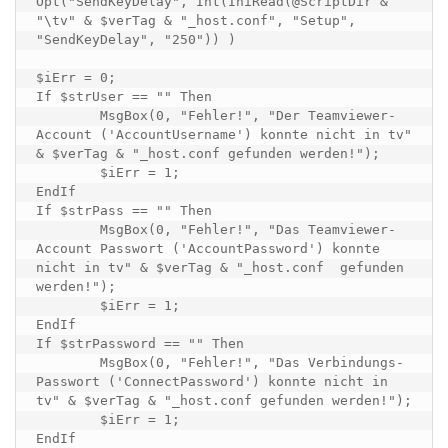
Opt("SendKeyDelay", Int(IniRead(@ScriptDir & 
"\tv" & $verTag & "_host.conf", "Setup", 
"SendKeyDelay", "250")) )

$iErr = 0;

If $strUser == "" Then

	MsgBox(0, "Fehler!", "Der Teamviewer-
Account ('AccountUsername') konnte nicht in tv" 
& $verTag & "_host.conf gefunden werden!");

	$iErr = 1;

EndIf

If $strPass == "" Then

	MsgBox(0, "Fehler!", "Das Teamviewer-
Account Passwort ('AccountPassword') konnte 
nicht in tv" & $verTag & "_host.conf  gefunden 
werden!");

	$iErr = 1;

EndIf

If $strPassword == "" Then

	MsgBox(0, "Fehler!", "Das Verbindungs-
Passwort ('ConnectPassword') konnte nicht in 
tv" & $verTag & "_host.conf gefunden werden!");

	$iErr = 1;

EndIf
