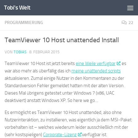
Tobi's Welt
Zum Inhalt springen
PROGRAMMIERUNG
22
TeamViewer 10 Host unattended Install
VON
TOBIAS
·
8. FEBRUAR 2015
TeamViewer 10 Host ist jetzt bereits
eine Weile verfügbar
, es
war also mehr als überfällig das ich
meine unattended scripts
aktualisieren. Zumal einige Nutzer in den Kommentaren zu der
Standardversion Fehler gemeldet hatten mit der alten Version.
Dieses Mal übrigens getestet unter Windows 7 (x86, UAC
deaktiviert) anstatt Windows XP. So here we go…
Es ermöglicht es TeamViewer 10 Host unattended, also ohne
Nutzerinteraktion, zu installieren, was eigentlich ja dem MSI-Paket
vorbehalten ist – welches wiederum leider ausschließlich mit der
(sehr kostspieligen)
Corporate-Lizenz
verfügbar ist.