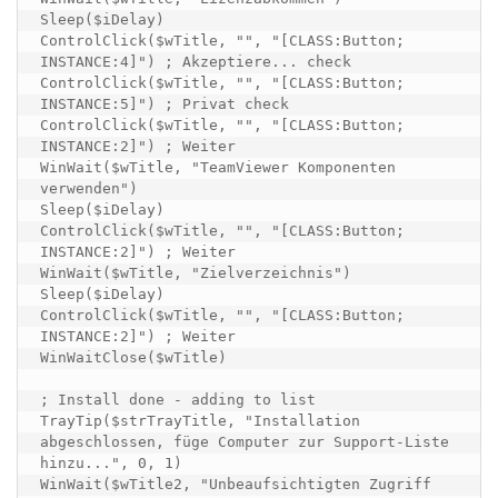
Sleep($iDelay)

ControlClick($wTitle, "", "[CLASS:Button; 
INSTANCE:4]") ; Akzeptiere... check

ControlClick($wTitle, "", "[CLASS:Button; 
INSTANCE:5]") ; Privat check

ControlClick($wTitle, "", "[CLASS:Button; 
INSTANCE:2]") ; Weiter

WinWait($wTitle, "TeamViewer Komponenten 
verwenden")

Sleep($iDelay)

ControlClick($wTitle, "", "[CLASS:Button; 
INSTANCE:2]") ; Weiter

WinWait($wTitle, "Zielverzeichnis")

Sleep($iDelay)

ControlClick($wTitle, "", "[CLASS:Button; 
INSTANCE:2]") ; Weiter

WinWaitClose($wTitle)

; Install done - adding to list

TrayTip($strTrayTitle, "Installation 
abgeschlossen, füge Computer zur Support-Liste 
hinzu...", 0, 1)

WinWait($wTitle2, "Unbeaufsichtigten Zugriff 