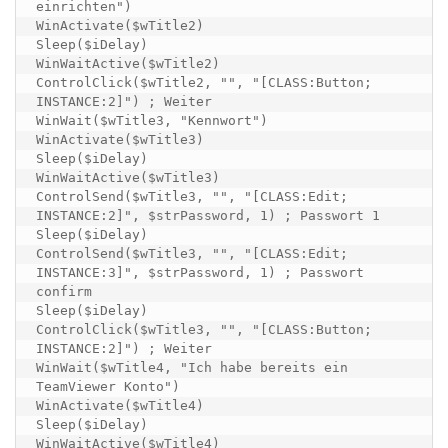
einrichten")

WinActivate($wTitle2)

Sleep($iDelay)

WinWaitActive($wTitle2)

ControlClick($wTitle2, "", "[CLASS:Button; 
INSTANCE:2]") ; Weiter

WinWait($wTitle3, "Kennwort")

WinActivate($wTitle3)

Sleep($iDelay)

WinWaitActive($wTitle3)

ControlSend($wTitle3, "", "[CLASS:Edit; 
INSTANCE:2]", $strPassword, 1) ; Passwort 1

Sleep($iDelay)

ControlSend($wTitle3, "", "[CLASS:Edit; 
INSTANCE:3]", $strPassword, 1) ; Passwort 
confirm

Sleep($iDelay)

ControlClick($wTitle3, "", "[CLASS:Button; 
INSTANCE:2]") ; Weiter

WinWait($wTitle4, "Ich habe bereits ein 
TeamViewer Konto")

WinActivate($wTitle4)

Sleep($iDelay)

WinWaitActive($wTitle4)
