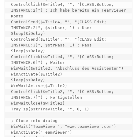
ControlClick($wTitle4, "", "[CLASS:Button; 
INSTANCE:2]") ; Ich habe bereits ein TeamViewer 
Konto

ControlSend($wTitle4, "", "[CLASS:Edit; 
INSTANCE:2]", $strUser, 1) ; User

Sleep($iDelay)

ControlSend($wTitle4, "", "[CLASS:Edit; 
INSTANCE:3]", $strPass, 1) ; Pass

Sleep($iDelay)

ControlClick($wTitle4, "", "[CLASS:Button; 
INSTANCE:6]") ; Weiter

WinWait($wTitle2, "Abschluss des Assistenten")

WinActivate($wTitle2)

Sleep($iDelay)

WinWaitActive($wTitle2)

ControlClick($wTitle2, "", "[CLASS:Button; 
INSTANCE:7]") ; Fertigstellen

WinWaitClose($wTitle2)

TrayTip($strTrayTitle, "", 0, 1)

; Close info dialog

WinWait("TeamViewer", "www.teamviewer.com")

WinActivate("TeamViewer")
