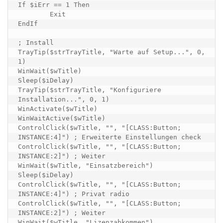
If $iErr == 1 Then

	Exit

EndIf

; Install

TrayTip($strTrayTitle, "Warte auf Setup...", 0, 
1)

WinWait($wTitle)

Sleep($iDelay)

TrayTip($strTrayTitle, "Konfiguriere 
Installation...", 0, 1)

WinActivate($wTitle)

WinWaitActive($wTitle)

ControlClick($wTitle, "", "[CLASS:Button; 
INSTANCE:4]") ; Erweiterte Einstellungen check

ControlClick($wTitle, "", "[CLASS:Button; 
INSTANCE:2]") ; Weiter

WinWait($wTitle, "Einsatzbereich")

Sleep($iDelay)

ControlClick($wTitle, "", "[CLASS:Button; 
INSTANCE:4]") ; Privat radio

ControlClick($wTitle, "", "[CLASS:Button; 
INSTANCE:2]") ; Weiter

WinWait($wTitle, "Lizenzabkommen")
