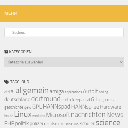
MEHR
KATEGORIEN
Kategorien
TAGCLOUD
allgemein
ai
amiga
AutoIt
afd
applications
coding
dortmund
deutschland
G15
earth
freepascal
games
GPL
HANNspad
HANNspree
Hardware
geschichte
gew
Linux
nachrichten
News
Microsoft
health
medicine
science
PHP
politik
polizei
schüler
rechtsextremismus