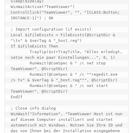
Sleep($iDelay)

WinWaitActive("TeamViewer")

ControlClick("TeamViewer", "", "[CLASS:Button; 
INSTANCE:1]") ; OK

; Import configuration (if exists)

Local $iFileExists = FileExists(@ScriptDir & 
"\tv" & $verTag & "_host.reg")

If $iFileExists Then

	TrayTip($strTrayTitle, "Alles erledigt, 
setze noch ein paar Einstellungen...", 0, 1)

	RunWait(@ComSpec & " /c net stop 
TeamViewer", @ScriptDir)

	RunWait(@ComSpec & " /c ""regedit.exe 
/s tv" & $verTag & "_host.reg""", @ScriptDir)

	RunWait(@ComSpec & " /c net start 
TeamViewer", @ScriptDir)

EndIf

; Close info dialog

WinWait("Information", "TeamViewer Host ist nun 
auf diesem Computer installiert und startet 
automatisch mit Windows. Nutzen Sie Ihre ID und 
das von Ihnen bei der Installation eingegebene 