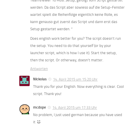
TeamViewer 10 Host Setup, gefolgt vom Script gestartet
werden. Da das Script aber sowieso auf die Setup-Fenster
wartet spielt die Reihenfolge eigentlich keine Rolle, es
kann genauso gut zuerst das Script und dann erst das
Setup gestartet werden. “
Does english work better for you? The script doesn’t run
the setup. You need to do that yourself (or by your
launcher script, which is how I use it). Start the setup,
then the script. Or otherway, doesn’t matter.
Antworten
NIckolas
14. April 2015 um 15:20 Uhr
Thank you for your English. Now everything is clear. Cool
script. Thank you!
mcdope
14. April 2015 um 17:33 Uhr
No problem, I just used german because you have used
it