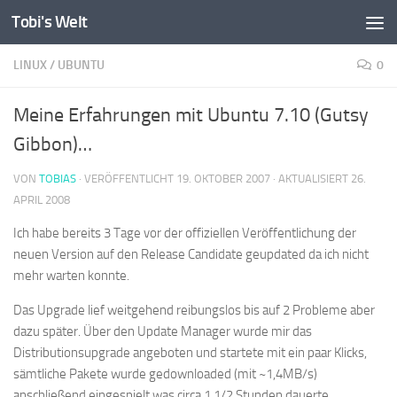
Tobi's Welt
Zum Inhalt springen
LINUX
/
UBUNTU
0
Meine Erfahrungen mit Ubuntu 7.10 (Gutsy
Gibbon)…
VON
TOBIAS
· VERÖFFENTLICHT
19. OKTOBER 2007
· AKTUALISIERT
26.
APRIL 2008
Ich habe bereits 3 Tage vor der offiziellen Veröffentlichung der
neuen Version auf den Release Candidate geupdated da ich nicht
mehr warten konnte.
Das Upgrade lief weitgehend reibungslos bis auf 2 Probleme aber
dazu später. Über den Update Manager wurde mir das
Distributionsupgrade angeboten und startete mit ein paar Klicks,
sämtliche Pakete wurde gedownloaded (mit ~1,4MB/s)
anschließend eingespielt was circa 1 1/2 Stunden dauerte,