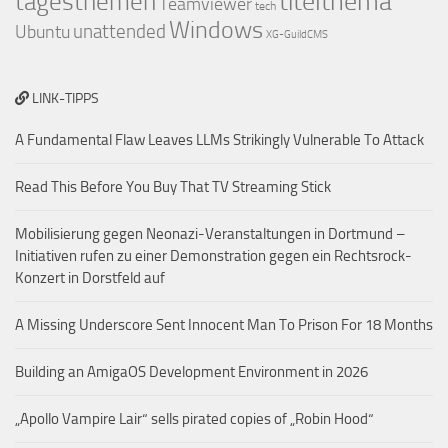
titelthema
tagesthemen
Teamviewer
tech
Windows
Ubuntu
unattended
XG-GuildCMS
LINK-TIPPS
A Fundamental Flaw Leaves LLMs Strikingly Vulnerable To Attack
Read This Before You Buy That TV Streaming Stick
Mobilisierung gegen Neonazi-Veranstaltungen in Dortmund –
Initiativen rufen zu einer Demonstration gegen ein Rechtsrock-
Konzert in Dorstfeld auf
A Missing Underscore Sent Innocent Man To Prison For 18 Months
Building an AmigaOS Development Environment in 2026
„Apollo Vampire Lair“ sells pirated copies of „Robin Hood“