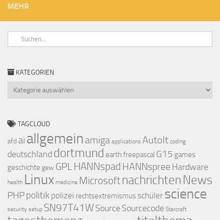
MEHR
KATEGORIEN
Kategorien
TAGCLOUD
allgemein
ai
amiga
AutoIt
afd
applications
coding
dortmund
deutschland
G15
earth
freepascal
games
GPL
HANNspad
HANNspree
Hardware
geschichte
gew
Linux
nachrichten
News
Microsoft
health
medicine
science
PHP
politik
polizei
schüler
rechtsextremismus
SN97T41W
Source
Sourcecode
security
setup
Starcraft