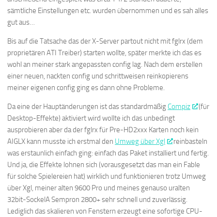
sämtliche Einstellungen etc. wurden übernommen und es sah alles
gut aus…
Bis auf die Tatsache das der X-Server partout nicht mit fglrx (dem
proprietären ATI Treiber) starten wollte, später merkte ich das es
wohl an meiner stark angepassten config lag. Nach dem erstellen
einer neuen, nackten config und schrittweisen reinkopierens
meiner eigenen config ging es dann ohne Probleme.
Da eine der Hauptänderungen ist das standardmäßig
Compiz
(für
Desktop-Effekte) aktiviert wird wollte ich das unbedingt
ausprobieren aber da der fglrx für Pre-HD2xxx Karten noch kein
AIGLX kann musste ich erstmal den
Umweg über Xgl
reinbasteln
was erstaunlich einfach ging: einfach das Paket installiert und fertig.
Und ja, die Effekte lohnen sich (vorausgesetzt das man ein Fable
für solche Spielereien hat) wirklich und funktionieren trotz Umweg
über Xgl, meiner alten 9600 Pro und meines genauso uralten
32bit-SockelA Sempron 2800+ sehr schnell und zuverlässig.
Lediglich das skalieren von Fenstern erzeugt eine sofortige CPU-