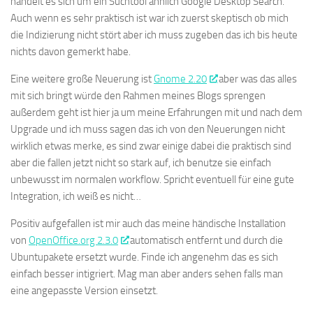
handelt es sich um ein Suchtool ähnlich Google Desktop Search.
Auch wenn es sehr praktisch ist war ich zuerst skeptisch ob mich
die Indizierung nicht stört aber ich muss zugeben das ich bis heute
nichts davon gemerkt habe.
Eine weitere große Neuerung ist
Gnome 2.20
aber was das alles
mit sich bringt würde den Rahmen meines Blogs sprengen
außerdem geht ist hier ja um meine Erfahrungen mit und nach dem
Upgrade und ich muss sagen das ich von den Neuerungen nicht
wirklich etwas merke, es sind zwar einige dabei die praktisch sind
aber die fallen jetzt nicht so stark auf, ich benutze sie einfach
unbewusst im normalen workflow. Spricht eventuell für eine gute
Integration, ich weiß es nicht…
Positiv aufgefallen ist mir auch das meine händische Installation
von
OpenOffice.org 2.3.0
automatisch entfernt und durch die
Ubuntupakete ersetzt wurde. Finde ich angenehm das es sich
einfach besser intigriert. Mag man aber anders sehen falls man
eine angepasste Version einsetzt.