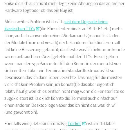
Spike die sich auch nicht mehr legt, keine Ahnung ob das an meiner
Hardware liegt oder ob das ein Bug ist.
Mein zweites Problem ist das ich
seit dem Upgrade keine
klassischen TTYs
(die Konsolenterminals auf ALT+F1 etc.) mehr
habe, auch das anwenden eines Workarounds (manuelles Laden
der Module fbcon und vesafb) der bei anderen funktionieren soll
hat keine Besserung gebracht, das beste was ich bekomme konnte
waren unbrauchbare Anzeigefehler auf den TTYs. Es soll gehen
wenn man den vga Parameter für den Kernel in der menu.lst von
Grub entfernt aber ein Terminal im Standardtextmodus ist so
beschissen das ich dann lieber verzichte. Das mag für die meisten
vielleicht kein Problem sein, ich benutz(t)e das aber eigentlich
relativ häufig weil ich es einfach nicht mag wenn die Fensterliste so
zugekleistert ist. Ja ok, ich könnte die Terminal auch einfach auf
einen anderen Desktop legen aber das ich nicht das was ich will
(und gewöhnt bin).
Ebenfalls wird jetzt standardmäßig
Tracker
installiert. Dabei