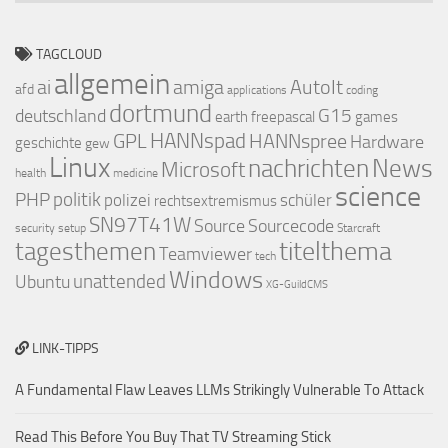
Kategorien
TAGCLOUD
allgemein
ai
amiga
AutoIt
afd
applications
coding
dortmund
deutschland
G15
earth
freepascal
games
GPL
HANNspad
HANNspree
Hardware
geschichte
gew
Linux
nachrichten
News
Microsoft
health
medicine
science
PHP
politik
polizei
schüler
rechtsextremismus
SN97T41W
Source
Sourcecode
security
setup
Starcraft
titelthema
tagesthemen
Teamviewer
tech
Windows
Ubuntu
unattended
XG-GuildCMS
LINK-TIPPS
A Fundamental Flaw Leaves LLMs Strikingly Vulnerable To Attack
Read This Before You Buy That TV Streaming Stick