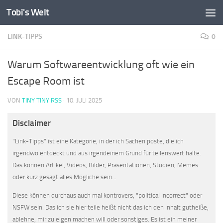
Tobi's Welt
Zum Inhalt springen
LINK-TIPPS
0
Warum Softwareentwicklung oft wie ein
Escape Room ist
VON
TINY TINY RSS
·
10. JULI 2025
Disclaimer
"Link-Tipps" ist eine Kategorie, in der ich Sachen poste, die ich
irgendwo entdeckt und aus irgendeinem Grund für teilenswert halte.
Das können Artikel, Videos, Bilder, Präsentationen, Studien, Memes
oder kurz gesagt alles Mögliche sein...
Diese können durchaus auch mal kontrovers, "political incorrect" oder
NSFW sein. Das ich sie hier teile heißt nicht das ich den Inhalt gutheiße,
ablehne, mir zu eigen machen will oder sonstiges. Es ist ein meiner