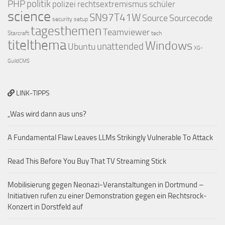
PHP
politik
polizei
rechtsextremismus
schüler
science
SN97T41W
Source
Sourcecode
security
setup
tagesthemen
Teamviewer
Starcraft
tech
titelthema
Windows
Ubuntu
unattended
XG-
GuildCMS
LINK-TIPPS
„Was wird dann aus uns?
A Fundamental Flaw Leaves LLMs Strikingly Vulnerable To Attack
Read This Before You Buy That TV Streaming Stick
Mobilisierung gegen Neonazi-Veranstaltungen in Dortmund –
Initiativen rufen zu einer Demonstration gegen ein Rechtsrock-
Konzert in Dorstfeld auf