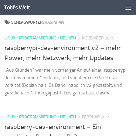
Tobi's Welt
Zum Inhalt springen
SCHLAGWÖRTER:
RASPBIAN
LINUX
/
PROGRAMMIERUNG
/
UBUNTU
5. NOVEMBER 2019
raspberrypi-dev-environment v2 – mehr
Power, mehr Netzwerk, mehr Updates
„Aus Gründen“ war mein vorheriger Anlauf einer „raspberrypi-
dev-environment“ zu lahm, und vor allem die Pakete zu
veraltet (Debian halt :D). Daher habe ich v2 gebastelt, und
gerade nach Github gepusht. Das ganze baut diesmal...
LINUX
/
PROGRAMMIERUNG
/
UBUNTU
9. FEBRUAR 2019
raspberry-dev-environment – Ein