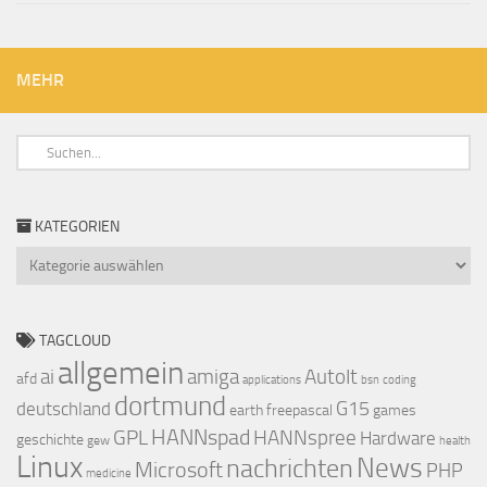
MEHR
KATEGORIEN
Kategorien
TAGCLOUD
allgemein
ai
amiga
AutoIt
afd
applications
bsn
coding
dortmund
G15
deutschland
earth
freepascal
games
HANNspad
GPL
HANNspree
Hardware
geschichte
gew
health
Linux
nachrichten
News
Microsoft
PHP
medicine