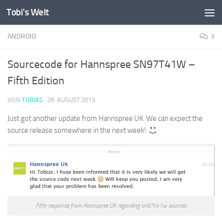
Tobi's Welt
Zum Inhalt springen
ANDROID
3
Sourcecode for Hannspree SN97T41W –
Fifth Edition
VON
TOBIAS
·
28. AUGUST 2013
Just got another update from Hannspree UK. We can expect the
source release somewhere in the next week!
Fifth response from Hannspree UK regarding sn97t41w sources