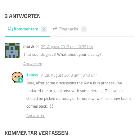
3 ANTWORTEN
Kommentare
2
Pingbacks
1
marvk
29. August 2013 um 10:32 Uhr
That sounds great! What about your display?
Antworten
Tobias
29. August 2013 um 10:40 Uhr
Well, after some discussions the RMA is in process (i’ve
updated the original post with some details). The tablet
should be picked up today or tomorrow, we’ll see how fast it
comes back.
Antworten
KOMMENTAR VERFASSEN