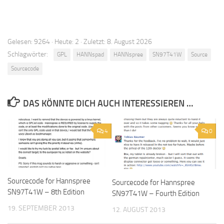
Gelesen: 9264 · Heute: 2 · Zuletzt: 8. August 2026
Schlagwörter:
GPL
HANNspad
HANNspree
SN97T41W
Source
Sourcecode
DAS KÖNNTE DICH AUCH INTERESSIEREN …
4
0
Sourcecode for Hannspree
Sourcecode for Hannspree
SN97T41W – 8th Edition
SN97T41W – Fourth Edition
19. SEPTEMBER 2013
12. AUGUST 2013