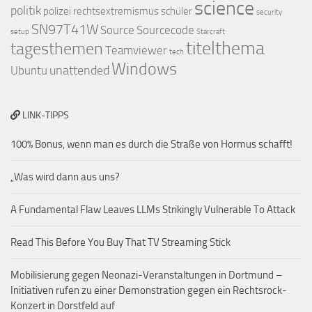
science
politik
polizei
rechtsextremismus
schüler
security
SN97T41W
Source
Sourcecode
setup
Starcraft
titelthema
tagesthemen
Teamviewer
tech
Windows
unattended
Ubuntu
LINK-TIPPS
100% Bonus, wenn man es durch die Straße von Hormus schafft!
„Was wird dann aus uns?
A Fundamental Flaw Leaves LLMs Strikingly Vulnerable To Attack
Read This Before You Buy That TV Streaming Stick
Mobilisierung gegen Neonazi-Veranstaltungen in Dortmund –
Initiativen rufen zu einer Demonstration gegen ein Rechtsrock-
Konzert in Dorstfeld auf