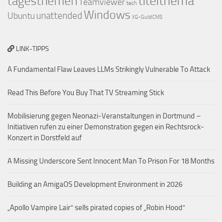
titelthema
tagesthemen
Teamviewer
tech
Windows
Ubuntu
unattended
XG-GuildCMS
LINK-TIPPS
A Fundamental Flaw Leaves LLMs Strikingly Vulnerable To Attack
Read This Before You Buy That TV Streaming Stick
Mobilisierung gegen Neonazi-Veranstaltungen in Dortmund –
Initiativen rufen zu einer Demonstration gegen ein Rechtsrock-
Konzert in Dorstfeld auf
A Missing Underscore Sent Innocent Man To Prison For 18 Months
Building an AmigaOS Development Environment in 2026
„Apollo Vampire Lair“ sells pirated copies of „Robin Hood“