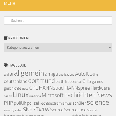
MEHR
KATEGORIEN
Kategorien
TAGCLOUD
allgemein
ai
amiga
AutoIt
afd
applications
coding
dortmund
deutschland
G15
earth
freepascal
games
GPL
HANNspad
HANNspree
Hardware
geschichte
gew
Linux
nachrichten
News
Microsoft
health
medicine
science
PHP
politik
polizei
schüler
rechtsextremismus
SN97T41W
Source
Sourcecode
security
setup
Starcraft