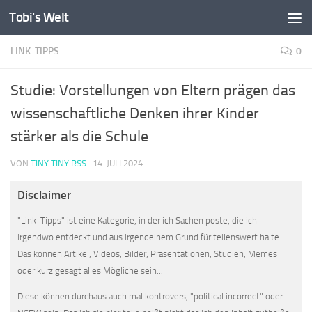
Tobi's Welt
Zum Inhalt springen
LINK-TIPPS
0
Studie: Vorstellungen von Eltern prägen das
wissenschaftliche Denken ihrer Kinder
stärker als die Schule
VON
TINY TINY RSS
·
14. JULI 2024
Disclaimer
"Link-Tipps" ist eine Kategorie, in der ich Sachen poste, die ich
irgendwo entdeckt und aus irgendeinem Grund für teilenswert halte.
Das können Artikel, Videos, Bilder, Präsentationen, Studien, Memes
oder kurz gesagt alles Mögliche sein...
Diese können durchaus auch mal kontrovers, "political incorrect" oder