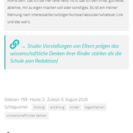
NSFW sein. Das ich sie hier teile heißt nicht das ich den Inhalt gutheiße,
ablehne, mir zu eigen machen will oder sonstiges. Es ist ein meiner
Meinung nach interessanter/witziger/kurioser/absurder/whatever Link
und das war's.
→ Studie: Vorstellungen von Eltern prägen das
wissenschaftliche Denken ihrer Kinder stärker als die
Schule (von Redaktion)
Gelesen: 759 · Heute: 2 · Zuletzt: 6. August 2026
Schlagwörter:
bildung
erziehung
kinder
tagesthemen
wissenschaftliches denken