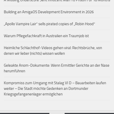
A Missing Underscore Sent Innocent Man To Prison For 18 Months
Building an AmigaOS Development Environment in 2026
„Apollo Vampire Lair“ sells pirated copies of „Robin Hood“
Warum Pflegefachkraft in Australien ein Traumjob ist
Heimliche Schlachthof-Videos gehen viral: Rechtsbrüche, von
denen wir lieber (nichts) wissen wollen
Geleakte Anom-Dokumente: Wenn Ermittler Gerichte an der Nase
herumführen
Kompromiss zum Umgang mit Stalag VI D – Bauarbeiten laufen
weiter – Die Stadt möchte Gedenken an Dortmunder
Kriegsgefangenenlager ermöglichen