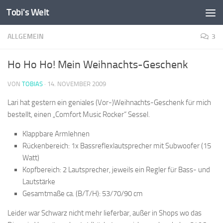
Tobi's Welt
Zum Inhalt springen
ALLGEMEIN
3
Ho Ho Ho! Mein Weihnachts-Geschenk
VON
TOBIAS
·
14. NOVEMBER 2009
Lari hat gestern ein geniales (Vor-)Weihnachts-Geschenk für mich
bestellt, einen „Comfort Music Rocker“ Sessel.
Klappbare Armlehnen
Rückenbereich: 1x Bassreflexlautsprecher mit Subwoofer (15
Watt)
Kopfbereich: 2 Lautsprecher, jeweils ein Regler für Bass- und
Lautstärke
Gesamtmaße ca. (B/T/H): 53/70/90 cm
Leider war Schwarz nicht mehr lieferbar, außer in Shops wo das