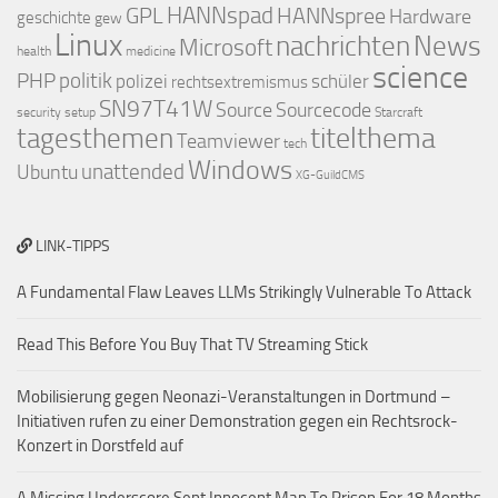
GPL
HANNspad
HANNspree
Hardware
geschichte
gew
Linux
nachrichten
News
Microsoft
health
medicine
science
PHP
politik
polizei
schüler
rechtsextremismus
SN97T41W
Source
Sourcecode
security
setup
Starcraft
titelthema
tagesthemen
Teamviewer
tech
Windows
Ubuntu
unattended
XG-GuildCMS
LINK-TIPPS
A Fundamental Flaw Leaves LLMs Strikingly Vulnerable To Attack
Read This Before You Buy That TV Streaming Stick
Mobilisierung gegen Neonazi-Veranstaltungen in Dortmund –
Initiativen rufen zu einer Demonstration gegen ein Rechtsrock-
Konzert in Dorstfeld auf