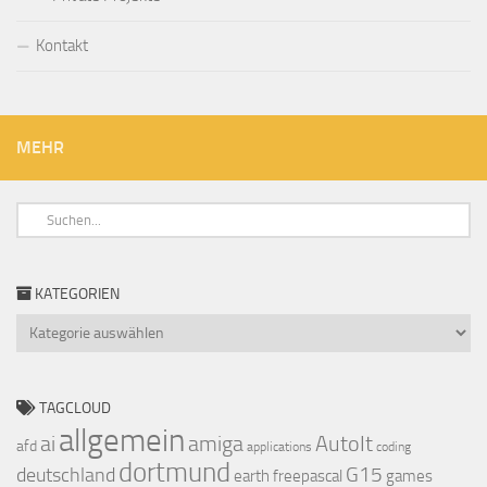
Kontakt
MEHR
KATEGORIEN
Kategorien
TAGCLOUD
allgemein
ai
amiga
AutoIt
afd
applications
coding
dortmund
deutschland
G15
earth
freepascal
games