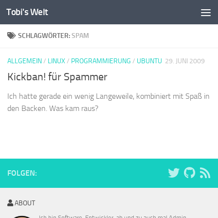
Tobi's Welt
Zum Inhalt springen
SCHLAGWÖRTER:
SPAM
ALLGEMEIN
/
LINUX
/
PROGRAMMIERUNG
/
UBUNTU
29. JUNI 2009
Kickban! für Spammer
Ich hatte gerade ein wenig Langeweile, kombiniert mit Spaß in
den Backen. Was kam raus?
FOLGEN:
ABOUT
Ich bin Software-Entwickler, ab und zu auch mal Admin