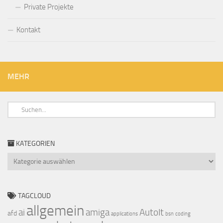
Private Projekte
Kontakt
MEHR
KATEGORIEN
Kategorien
TAGCLOUD
allgemein
ai
amiga
AutoIt
afd
applications
bsn
coding