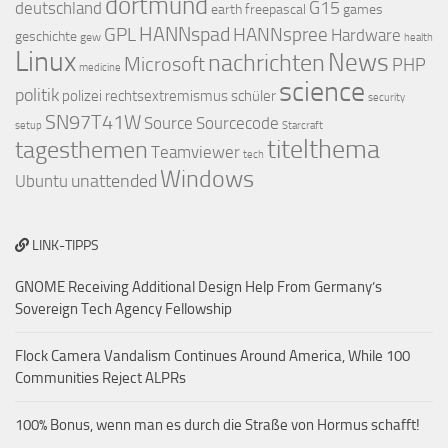
dortmund
G15
deutschland
earth
freepascal
games
HANNspad
GPL
HANNspree
Hardware
geschichte
gew
health
Linux
nachrichten
News
Microsoft
PHP
medicine
science
politik
polizei
rechtsextremismus
schüler
security
SN97T41W
Source
Sourcecode
setup
Starcraft
titelthema
tagesthemen
Teamviewer
tech
Windows
unattended
Ubuntu
LINK-TIPPS
GNOME Receiving Additional Design Help From Germany’s
Sovereign Tech Agency Fellowship
Flock Camera Vandalism Continues Around America, While 100
Communities Reject ALPRs
100% Bonus, wenn man es durch die Straße von Hormus schafft!