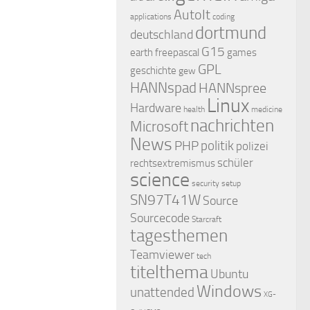
AutoIt
applications
coding
dortmund
deutschland
G15
earth
freepascal
games
GPL
geschichte
gew
HANNspad
HANNspree
Linux
Hardware
health
medicine
nachrichten
Microsoft
News
PHP
politik
polizei
schüler
rechtsextremismus
science
security
setup
SN97T41W
Source
Sourcecode
Starcraft
tagesthemen
Teamviewer
tech
titelthema
Ubuntu
Windows
unattended
XG-