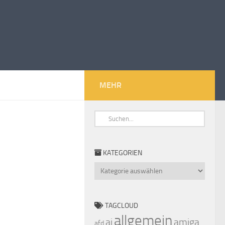
MEHR
KATEGORIEN
Kategorien
TAGCLOUD
allgemein
ai
amiga
afd