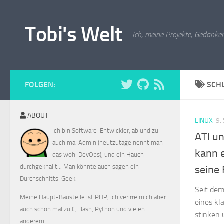
Zum Inhalt springen
Tobi's Welt
Ich, meine Projekte, Gedanken
FOLGEN:
SCH
ABOUT
LINUX
9.
Ich bin Software-Entwickler, ab und zu
ATI un
auch mal Admin (heutzutage nennt man
kann 
das wohl DevOps), und ein Hauch
durchgeknallt... Man könnte auch sagen ein
seine 
Durchschnitts-Geek.
Seit dem
Meine Haupt-Baustelle ist PHP, ich verirre mich aber
eines kl
auch schon mal zu C, Bash, Python und vielen
stinken 
anderem.