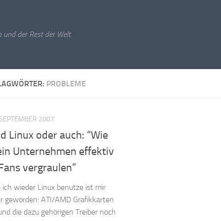
 und der Rest der Welt.
LAGWÖRTER:
PROBLEME
 SEPTEMBER 2007
d Linux oder auch: “Wie
ein Unternehmen effektiv
Fans vergraulen”
 ich wieder Linux benutze ist mir
ar geworden: ATI/AMD Grafikkarten
und die dazu gehörigen Treiber noch