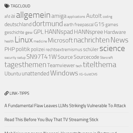
TAGCLOUD
allgemein
ai
amiga
AutoIt
afd
applications
coding
dortmund
deutschland
G15
earth
freepascal
games
GPL
HANNspad
HANNspree
Hardware
geschichte
gew
Linux
nachrichten
News
Microsoft
health
medicine
science
PHP
politik
polizei
schüler
rechtsextremismus
SN97T41W
Source
Sourcecode
security
setup
Starcraft
titelthema
tagesthemen
Teamviewer
tech
Windows
Ubuntu
unattended
XG-GuildCMS
LINK-TIPPS
A Fundamental Flaw Leaves LLMs Strikingly Vulnerable To Attack
Read This Before You Buy That TV Streaming Stick