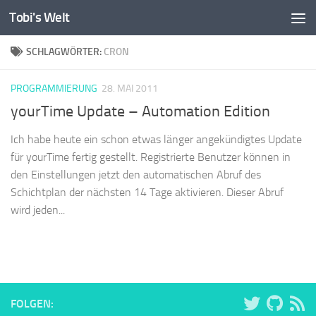
Tobi's Welt
Zum Inhalt springen
SCHLAGWÖRTER:
CRON
PROGRAMMIERUNG
28. MAI 2011
yourTime Update – Automation Edition
Ich habe heute ein schon etwas länger angekündigtes Update
für yourTime fertig gestellt. Registrierte Benutzer können in
den Einstellungen jetzt den automatischen Abruf des
Schichtplan der nächsten 14 Tage aktivieren. Dieser Abruf
wird jeden...
FOLGEN: