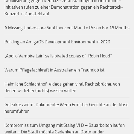
Mobilisierung gegen Neonazi-Veranstaltungen in Dortmund –
Initiativen rufen zu einer Demonstration gegen ein Rechtsrock-
Konzert in Dorstfeld auf
A Missing Underscore Sent Innocent Man To Prison For 18 Months
Building an AmigaOS Development Environment in 2026
„Apollo Vampire Lair“ sells pirated copies of „Robin Hood“
Warum Pflegefachkraft in Australien ein Traumjob ist
Heimliche Schlachthof-Videos gehen viral: Rechtsbrüche, von
denen wir lieber (nichts) wissen wollen
Geleakte Anom-Dokumente: Wenn Ermittler Gerichte an der Nase
herumführen
Kompromiss zum Umgang mit Stalag VI D – Bauarbeiten laufen
weiter – Die Stadt möchte Gedenken an Dortmunder