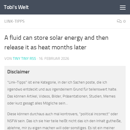
Tobi's Welt
Zum Inhalt springen
LINK-TIPPS
0
A fluid can store solar energy and then
release it as heat months later
VON
TINY TINY RSS
·
16. FEBRUAR 2026
Disclaimer
"Link-Tipps" ist eine Kategorie, in der ich Sachen poste, die ich
irgendwo entdeckt und aus irgendeinem Grund für teilenswert halte.
Das können Artikel, Videos, Bilder, Präsentationen, Studien, Memes
oder kurz gesagt alles Mögliche sein...
Diese können durchaus auch mal kontrovers, "political incorrect" oder
NSFW sein. Das ich sie hier teile heißt nicht das ich den Inhalt gutheiße,
ablehne, mir zu eigen machen will oder sonstiges. Es ist ein meiner