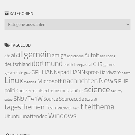
KATEGORIEN
Kategorien
TAGCLOUD
allgemein
ai
amiga
AutoIt
afd
applications
bsn
coding
dortmund
G15
deutschland
earth
freepascal
games
HANNspad
GPL
HANNspree
Hardware
geschichte
gew
health
Linux
nachrichten
News
Microsoft
PHP
medicine
science
politik
polizei
rechtsextremismus
schüler
security
SN97T41W
Source
Sourcecode
setup
Starcraft
titelthema
tagesthemen
Teamviewer
tech
Windows
unattended
Ubuntu