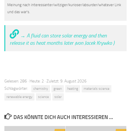
Meinung nach interessanter/witziger/kurioser/absurder/whatever Link
und das war's.
→ A fluid can store solar energy and then
release it as heat months later (von Jacek Krywko )
Gelesen: 286 · Heute: 2 · Zuletzt: 9. August 2026
Schlagwörter:
chemistry
green
heating
materials science
renewable energy
science
solar
DAS KÖNNTE DICH AUCH INTERESSIEREN …