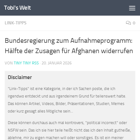
Tobi's Welt
Zum Inhalt springen
LINK-TIPPS
0
Bundesregierung zum Aufnahmeprogramm:
Hälfte der Zusagen für Afghanen widerrufen
VON
TINY TINY RSS
·
20. JANUAR 2026
Disclaimer
"Link-Tipps" ist eine Kategorie, in der ich Sachen poste, die ich
irgendwo entdeckt und aus irgendeinem Grund für teilenswert halte.
Das können Artikel, Videos, Bilder, Präsentationen, Studien, Memes
oder kurz gesagt alles Mögliche sein...
Diese können durchaus auch mal kontrovers, "political incorrect" oder
NSFW sein. Das ich sie hier teile heißt nicht das ich den Inhalt gutheiße,
ablehne, mir zu eigen machen will oder sonstiges. Es ist ein meiner