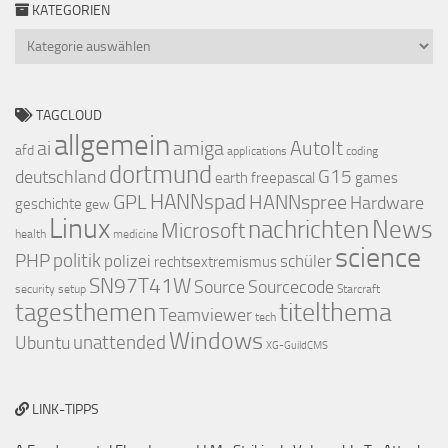
KATEGORIEN
Kategorien
TAGCLOUD
allgemein
ai
amiga
AutoIt
afd
applications
coding
dortmund
deutschland
G15
earth
freepascal
games
GPL
HANNspad
HANNspree
Hardware
geschichte
gew
Linux
nachrichten
News
Microsoft
health
medicine
science
PHP
politik
polizei
schüler
rechtsextremismus
SN97T41W
Source
Sourcecode
security
setup
Starcraft
titelthema
tagesthemen
Teamviewer
tech
Windows
Ubuntu
unattended
XG-GuildCMS
LINK-TIPPS