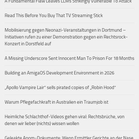
A Fundamental Flaw Leaves LLMs Strikingly Vulnerable To Attack
Read This Before You Buy That TV Streaming Stick
Mobilisierung gegen Neonazi-Veranstaltungen in Dortmund –
Initiativen rufen zu einer Demonstration gegen ein Rechtsrock-
Konzert in Dorstfeld auf
A Missing Underscore Sent Innocent Man To Prison For 18 Months
Building an AmigaOS Development Environment in 2026
„Apollo Vampire Lair“ sells pirated copies of „Robin Hood“
Warum Pflegefachkraft in Australien ein Traumjob ist
Heimliche Schlachthof-Videos gehen viral: Rechtsbrüche, von
denen wir lieber (nichts) wissen wollen
Geleakte Anom-Dokumente: Wenn Ermittler Gerichte an der Nase