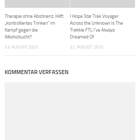
Therapie ohne Abstinenz: Hilft
I Hope Star Trek Voyager:
„kontrolliertes Trinken“ im
Across the Unknown Is The
Kampf gegen die
Trekkie FTL I’ve Always
Alkoholsucht?
Dreamed Of
23. AUGUST 2025
22. AUGUST 2025
KOMMENTAR VERFASSEN