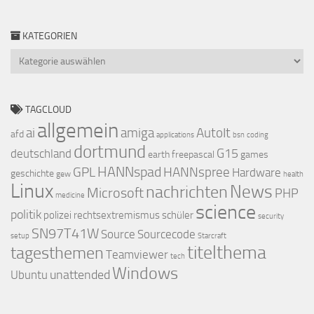
KATEGORIEN
Kategorien
TAGCLOUD
allgemein
ai
amiga
AutoIt
afd
applications
bsn
coding
dortmund
G15
deutschland
earth
freepascal
games
HANNspad
GPL
HANNspree
Hardware
geschichte
gew
health
Linux
nachrichten
News
Microsoft
PHP
medicine
science
politik
polizei
rechtsextremismus
schüler
security
SN97T41W
Source
Sourcecode
setup
Starcraft
titelthema
tagesthemen
Teamviewer
tech
Windows
unattended
Ubuntu