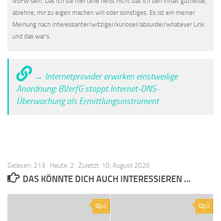
NSFW sein. Das ich sie hier teile heißt nicht das ich den Inhalt gutheiße,
ablehne, mir zu eigen machen will oder sonstiges. Es ist ein meiner
Meinung nach interessanter/witziger/kurioser/absurder/whatever Link
und das war's.
→ Internetprovider erwirken einstweilige
Anordnung: BVerfG stoppt Internet-DNS-
Überwachung als Ermittlungsinstrument
Gelesen: 213 · Heute: 2 · Zuletzt: 10. August 2026
DAS KÖNNTE DICH AUCH INTERESSIEREN …
0
0