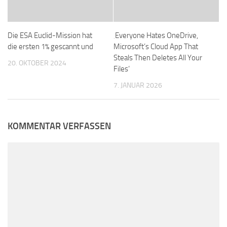
Die ESA Euclid-Mission hat
‚Everyone Hates OneDrive,
die ersten 1% gescannt und
Microsoft’s Cloud App That
Steals Then Deletes All Your
20. OKTOBER 2024
Files‘
7. JANUAR 2026
KOMMENTAR VERFASSEN