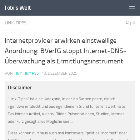
Tobi's Welt
Zum Inhalt springen
LINK-TIPPS
0
Internetprovider erwirken einstweilige
Anordnung: BVerfG stoppt Internet-DNS-
Überwachung als Ermittlungsinstrument
VON
TINY TINY RSS
·
10. DEZEMBER 2025
Disclaimer
"Link-Tipps" ist eine Kategorie, in der ich Sachen poste, die ich
irgendwo entdeckt und aus irgendeinem Grund für teilenswert halte.
Das können Artikel, Videos, Bilder, Präsentationen, Studien, Memes
oder kurz gesagt alles Mögliche sein...
Diese können durchaus auch mal kontrovers, "political incorrect" oder