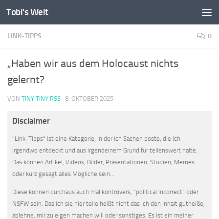
Tobi's Welt
Zum Inhalt springen
LINK-TIPPS
0
„Haben wir aus dem Holocaust nichts
gelernt?
VON
TINY TINY RSS
·
8. OKTOBER 2025
Disclaimer
"Link-Tipps" ist eine Kategorie, in der ich Sachen poste, die ich
irgendwo entdeckt und aus irgendeinem Grund für teilenswert halte.
Das können Artikel, Videos, Bilder, Präsentationen, Studien, Memes
oder kurz gesagt alles Mögliche sein...
Diese können durchaus auch mal kontrovers, "political incorrect" oder
NSFW sein. Das ich sie hier teile heißt nicht das ich den Inhalt gutheiße,
ablehne, mir zu eigen machen will oder sonstiges. Es ist ein meiner