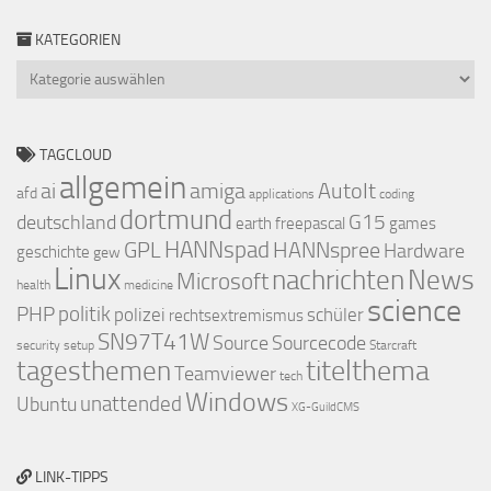
KATEGORIEN
Kategorien
TAGCLOUD
allgemein
ai
amiga
AutoIt
afd
applications
coding
dortmund
deutschland
G15
earth
freepascal
games
GPL
HANNspad
HANNspree
Hardware
geschichte
gew
Linux
nachrichten
News
Microsoft
health
medicine
science
PHP
politik
polizei
schüler
rechtsextremismus
SN97T41W
Source
Sourcecode
security
setup
Starcraft
titelthema
tagesthemen
Teamviewer
tech
Windows
Ubuntu
unattended
XG-GuildCMS
LINK-TIPPS