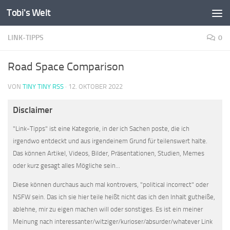
Tobi's Welt
Zum Inhalt springen
LINK-TIPPS
0
Road Space Comparison
VON
TINY TINY RSS
·
12. OKTOBER 2022
Disclaimer
"Link-Tipps" ist eine Kategorie, in der ich Sachen poste, die ich
irgendwo entdeckt und aus irgendeinem Grund für teilenswert halte.
Das können Artikel, Videos, Bilder, Präsentationen, Studien, Memes
oder kurz gesagt alles Mögliche sein...
Diese können durchaus auch mal kontrovers, "political incorrect" oder
NSFW sein. Das ich sie hier teile heißt nicht das ich den Inhalt gutheiße,
ablehne, mir zu eigen machen will oder sonstiges. Es ist ein meiner
Meinung nach interessanter/witziger/kurioser/absurder/whatever Link