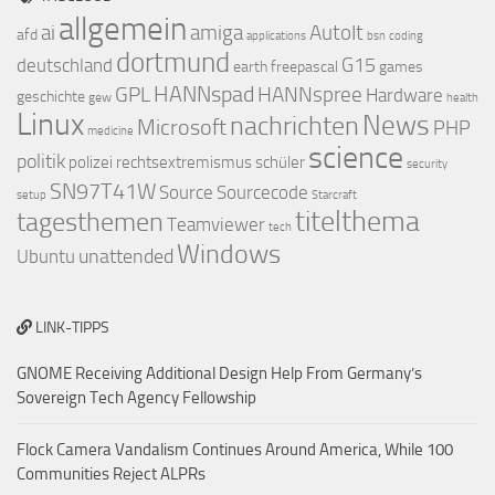
allgemein
ai
amiga
AutoIt
afd
applications
bsn
coding
dortmund
G15
deutschland
earth
freepascal
games
HANNspad
GPL
HANNspree
Hardware
geschichte
gew
health
Linux
nachrichten
News
Microsoft
PHP
medicine
science
politik
polizei
rechtsextremismus
schüler
security
SN97T41W
Source
Sourcecode
setup
Starcraft
titelthema
tagesthemen
Teamviewer
tech
Windows
unattended
Ubuntu
LINK-TIPPS
GNOME Receiving Additional Design Help From Germany’s
Sovereign Tech Agency Fellowship
Flock Camera Vandalism Continues Around America, While 100
Communities Reject ALPRs