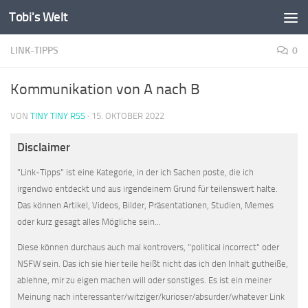
Tobi's Welt
Zum Inhalt springen
LINK-TIPPS
0
Kommunikation von A nach B
VON
TINY TINY RSS
·
15. OKTOBER 2022
Disclaimer
"Link-Tipps" ist eine Kategorie, in der ich Sachen poste, die ich
irgendwo entdeckt und aus irgendeinem Grund für teilenswert halte.
Das können Artikel, Videos, Bilder, Präsentationen, Studien, Memes
oder kurz gesagt alles Mögliche sein...
Diese können durchaus auch mal kontrovers, "political incorrect" oder
NSFW sein. Das ich sie hier teile heißt nicht das ich den Inhalt gutheiße,
ablehne, mir zu eigen machen will oder sonstiges. Es ist ein meiner
Meinung nach interessanter/witziger/kurioser/absurder/whatever Link