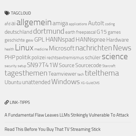
TAGCLOUD
allgemein
ai
amiga
AutoIt
afd
applications
coding
dortmund
deutschland
G15
earth
freepascal
games
GPL
HANNspad
HANNspree
Hardware
geschichte
gew
Linux
nachrichten
News
Microsoft
health
medicine
science
PHP
politik
polizei
schüler
rechtsextremismus
SN97T41W
Source
Sourcecode
security
setup
Starcraft
titelthema
tagesthemen
Teamviewer
tech
Windows
Ubuntu
unattended
XG-GuildCMS
LINK-TIPPS
A Fundamental Flaw Leaves LLMs Strikingly Vulnerable To Attack
Read This Before You Buy That TV Streaming Stick