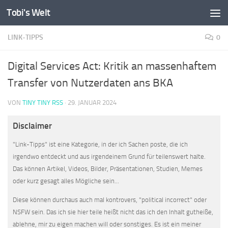
Tobi's Welt
Zum Inhalt springen
LINK-TIPPS
0
Digital Services Act: Kritik an massenhaftem
Transfer von Nutzerdaten ans BKA
VON
TINY TINY RSS
·
29. JANUAR 2024
Disclaimer
"Link-Tipps" ist eine Kategorie, in der ich Sachen poste, die ich
irgendwo entdeckt und aus irgendeinem Grund für teilenswert halte.
Das können Artikel, Videos, Bilder, Präsentationen, Studien, Memes
oder kurz gesagt alles Mögliche sein...
Diese können durchaus auch mal kontrovers, "political incorrect" oder
NSFW sein. Das ich sie hier teile heißt nicht das ich den Inhalt gutheiße,
ablehne, mir zu eigen machen will oder sonstiges. Es ist ein meiner