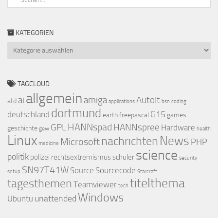
KATEGORIEN
Kategorien
TAGCLOUD
allgemein
ai
amiga
AutoIt
afd
applications
bsn
coding
dortmund
G15
deutschland
earth
freepascal
games
HANNspad
GPL
HANNspree
Hardware
geschichte
gew
health
Linux
nachrichten
News
Microsoft
PHP
medicine
science
politik
polizei
rechtsextremismus
schüler
security
SN97T41W
Source
Sourcecode
setup
Starcraft
titelthema
tagesthemen
Teamviewer
tech
Windows
unattended
Ubuntu