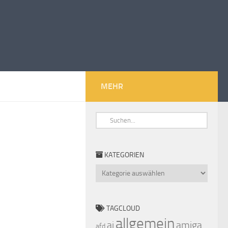
MEHR
KATEGORIEN
Kategorien
TAGCLOUD
allgemein
ai
amiga
afd