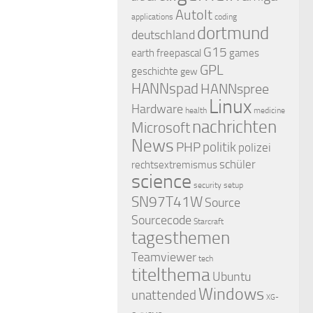
AutoIt
applications
coding
dortmund
deutschland
G15
earth
freepascal
games
GPL
geschichte
gew
HANNspad
HANNspree
Linux
Hardware
health
medicine
nachrichten
Microsoft
News
PHP
politik
polizei
schüler
rechtsextremismus
science
security
setup
SN97T41W
Source
Sourcecode
Starcraft
tagesthemen
Teamviewer
tech
titelthema
Ubuntu
Windows
unattended
XG-