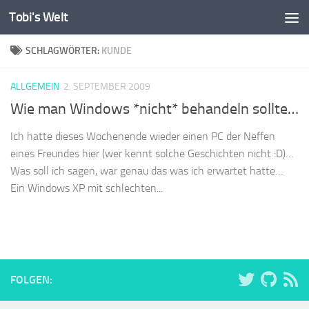
Tobi's Welt
Zum Inhalt springen
SCHLAGWÖRTER:
KUNDE
ALLGEMEIN
2. SEPTEMBER 2009
Wie man Windows *nicht* behandeln sollte…
Ich hatte dieses Wochenende wieder einen PC der Neffen
eines Freundes hier (wer kennt solche Geschichten nicht :D)…
Was soll ich sagen, war genau das was ich erwartet hatte…
Ein Windows XP mit schlechten...
FOLGEN: