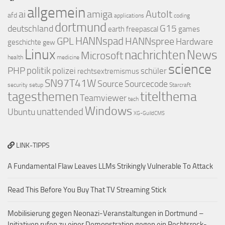
allgemein
ai
amiga
AutoIt
afd
applications
coding
dortmund
deutschland
G15
earth
freepascal
games
GPL
HANNspad
HANNspree
Hardware
geschichte
gew
Linux
nachrichten
News
Microsoft
health
medicine
science
PHP
politik
polizei
schüler
rechtsextremismus
SN97T41W
Source
Sourcecode
security
setup
Starcraft
titelthema
tagesthemen
Teamviewer
tech
Windows
Ubuntu
unattended
XG-GuildCMS
LINK-TIPPS
A Fundamental Flaw Leaves LLMs Strikingly Vulnerable To Attack
Read This Before You Buy That TV Streaming Stick
Mobilisierung gegen Neonazi-Veranstaltungen in Dortmund –
Initiativen rufen zu einer Demonstration gegen ein Rechtsrock-