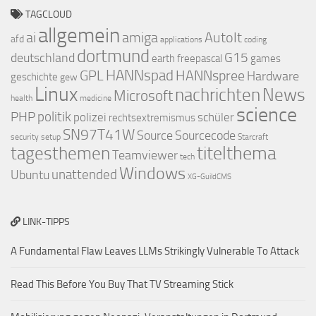
TAGCLOUD
allgemein
ai
amiga
AutoIt
afd
applications
coding
dortmund
deutschland
G15
earth
freepascal
games
GPL
HANNspad
HANNspree
Hardware
geschichte
gew
Linux
nachrichten
News
Microsoft
health
medicine
science
PHP
politik
polizei
schüler
rechtsextremismus
SN97T41W
Source
Sourcecode
security
setup
Starcraft
titelthema
tagesthemen
Teamviewer
tech
Windows
Ubuntu
unattended
XG-GuildCMS
LINK-TIPPS
A Fundamental Flaw Leaves LLMs Strikingly Vulnerable To Attack
Read This Before You Buy That TV Streaming Stick