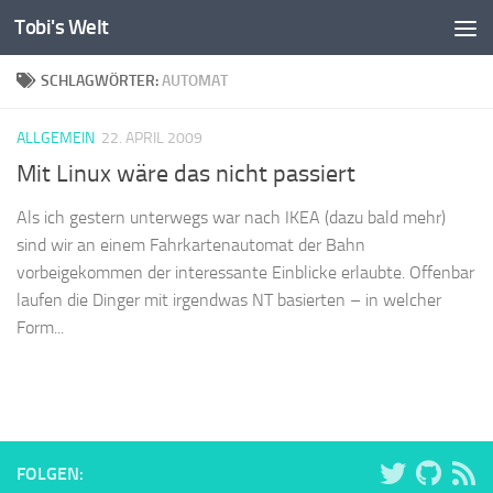
Tobi's Welt
Zum Inhalt springen
SCHLAGWÖRTER:
AUTOMAT
ALLGEMEIN
22. APRIL 2009
Mit Linux wäre das nicht passiert
Als ich gestern unterwegs war nach IKEA (dazu bald mehr)
sind wir an einem Fahrkartenautomat der Bahn
vorbeigekommen der interessante Einblicke erlaubte. Offenbar
laufen die Dinger mit irgendwas NT basierten – in welcher
Form...
FOLGEN: