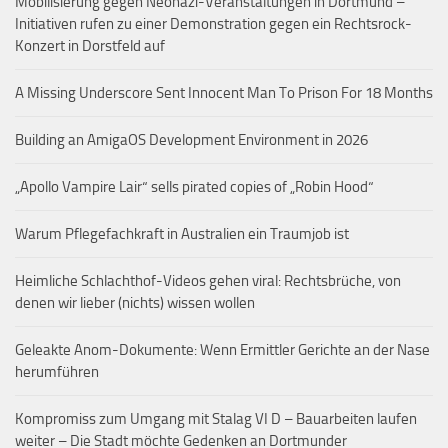
Mobilisierung gegen Neonazi-Veranstaltungen in Dortmund –
Initiativen rufen zu einer Demonstration gegen ein Rechtsrock-
Konzert in Dorstfeld auf
A Missing Underscore Sent Innocent Man To Prison For 18 Months
Building an AmigaOS Development Environment in 2026
„Apollo Vampire Lair“ sells pirated copies of „Robin Hood“
Warum Pflegefachkraft in Australien ein Traumjob ist
Heimliche Schlachthof-Videos gehen viral: Rechtsbrüche, von
denen wir lieber (nichts) wissen wollen
Geleakte Anom-Dokumente: Wenn Ermittler Gerichte an der Nase
herumführen
Kompromiss zum Umgang mit Stalag VI D – Bauarbeiten laufen
weiter – Die Stadt möchte Gedenken an Dortmunder