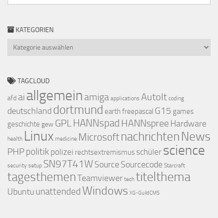
KATEGORIEN
Kategorien
TAGCLOUD
allgemein
ai
amiga
AutoIt
afd
applications
coding
dortmund
deutschland
G15
earth
freepascal
games
GPL
HANNspad
HANNspree
Hardware
geschichte
gew
Linux
nachrichten
News
Microsoft
health
medicine
science
PHP
politik
polizei
schüler
rechtsextremismus
SN97T41W
Source
Sourcecode
security
setup
Starcraft
titelthema
tagesthemen
Teamviewer
tech
Windows
Ubuntu
unattended
XG-GuildCMS