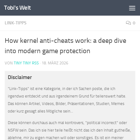
Tobi's Welt
Zum Inhalt springen
LINK-TIPPS
0
How kernel anti-cheats work: a deep dive
into modern game protection
VON
TINY TINY RSS
·
18. MÄRZ 2026
Disclaimer
"Link-Tipps" ist eine Kategorie, in der ich Sachen poste, die ich
irgendwo entdeckt und aus irgendeinem Grund für teilenswert halte.
Das können Artikel, Videos, Bilder, Präsentationen, Studien, Memes
oder kurz gesagt alles Mögliche sein...
Diese können durchaus auch mal kontrovers, "political incorrect" oder
NSFW sein. Das ich sie hier teile heißt nicht das ich den Inhalt gutheiße,
ablehne, mir zu eigen machen will oder sonstiges. Es ist ein meiner