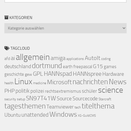
KATEGORIEN
Kategorien
TAGCLOUD
allgemein
ai
amiga
AutoIt
afd
applications
coding
dortmund
deutschland
G15
earth
freepascal
games
GPL
HANNspad
HANNspree
Hardware
geschichte
gew
Linux
nachrichten
News
Microsoft
health
medicine
science
PHP
politik
polizei
schüler
rechtsextremismus
SN97T41W
Source
Sourcecode
security
setup
Starcraft
titelthema
tagesthemen
Teamviewer
tech
Windows
Ubuntu
unattended
XG-GuildCMS