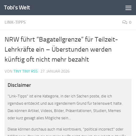
Tobi's Welt
Zum Inhalt springen
LINK-TIPPS
0
NRW führt “Bagatellgrenze” für Teilzeit-
Lehrkräfte ein – Überstunden werden
künftig oft nicht mehr bezahlt
VON
TINY TINY RSS
·
27. JANUAR 2026
Disclaimer
"Link-Tipps" ist eine Kategorie, in der ich Sachen poste, die ich
irgendwo entdeckt und aus irgendeinem Grund für teilenswert halte.
Das können Artikel, Videos, Bilder, Präsentationen, Studien, Memes
oder kurz gesagt alles Mögliche sein...
Diese können durchaus auch mal kontrovers, "political incorrect" oder