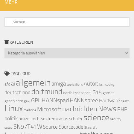
MEHR
KATEGORIEN
Kategorien
TAGCLOUD
allgemein
ai
amiga
AutoIt
afd
applications
bsn
coding
dortmund
G15
deutschland
earth
freepascal
games
HANNspad
GPL
HANNspree
Hardware
geschichte
gew
health
Linux
nachrichten
News
Microsoft
PHP
medicine
science
politik
polizei
rechtsextremismus
schüler
security
SN97T41W
Source
Sourcecode
setup
Starcraft