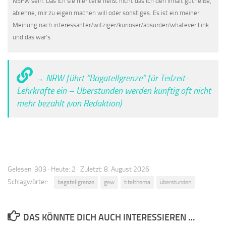
NSFW sein. Das ich sie hier teile heißt nicht das ich den Inhalt gutheiße,
ablehne, mir zu eigen machen will oder sonstiges. Es ist ein meiner
Meinung nach interessanter/witziger/kurioser/absurder/whatever Link
und das war's.
→ NRW führt “Bagatellgrenze” für Teilzeit-
Lehrkräfte ein – Überstunden werden künftig oft nicht
mehr bezahlt (von Redaktion)
Gelesen: 303 · Heute: 2 · Zuletzt: 8. August 2026
Schlagwörter:
bagatellgrenze
gew
titelthema
überstunden
DAS KÖNNTE DICH AUCH INTERESSIEREN …