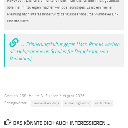
NSFW sein. Das ich sie hier teile heißt nicht das ich den Inhalt gutheiße,
ablehne, mir zu eigen machen will oder sonstiges. Es ist ein meiner
Meinung nach interessanter/witziger/kurioser/absurder/whatever Link
und das war's.
→ Erinnerungskultur gegen Hass: Promis werben
als Hologramme an Schulen für Demokratie (von
Redaktion)
Gelesen: 268 · Heute: 3 · Zuletzt: 7. August 2026
Schlagwörter:
demokratiebildung
erinnerungskultur
nachrichten
DAS KÖNNTE DICH AUCH INTERESSIEREN …