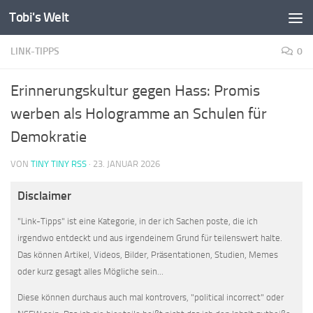
Tobi's Welt
Zum Inhalt springen
LINK-TIPPS
0
Erinnerungskultur gegen Hass: Promis
werben als Hologramme an Schulen für
Demokratie
VON
TINY TINY RSS
·
23. JANUAR 2026
Disclaimer
"Link-Tipps" ist eine Kategorie, in der ich Sachen poste, die ich
irgendwo entdeckt und aus irgendeinem Grund für teilenswert halte.
Das können Artikel, Videos, Bilder, Präsentationen, Studien, Memes
oder kurz gesagt alles Mögliche sein...
Diese können durchaus auch mal kontrovers, "political incorrect" oder