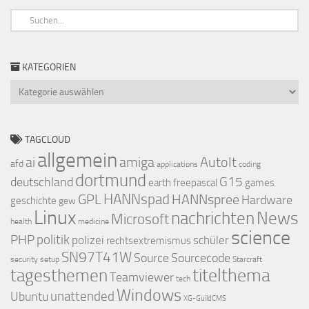
KATEGORIEN
Kategorien
TAGCLOUD
allgemein
ai
amiga
AutoIt
afd
applications
coding
dortmund
deutschland
G15
earth
freepascal
games
GPL
HANNspad
HANNspree
Hardware
geschichte
gew
Linux
nachrichten
News
Microsoft
health
medicine
science
PHP
politik
polizei
schüler
rechtsextremismus
SN97T41W
Source
Sourcecode
security
setup
Starcraft
titelthema
tagesthemen
Teamviewer
tech
Windows
Ubuntu
unattended
XG-GuildCMS