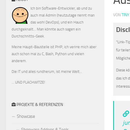
Ich bin Software-Entwickler, ab und zu
VON
TINY
auch mal Admin (heutzutage nennt man
das wohl DevOps), und ein Hauch
Disc
durchgeknallt... Man könnte auch sagen ein
Durchschnitts-Geek.
"Link-Ti
Meine Haupt-Baustelle ist PHP, ich verirre mich aber
für teil
auch schon mal zu C, Bash, Python und vielen
Mögliche
anderem.
Diese kö
Die IT und alles rundherum, ist meine Welt...
das ich 
… UND FLACHWITZE!
interess
PROJEKTE & REFERENZEN
Showcase
ju
Shopware Addons & Tools