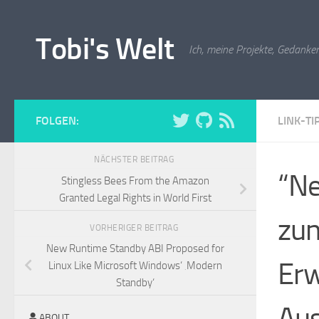
Zum Inhalt springen
Tobi's Welt
Ich, meine Projekte, Gedanken
FOLGEN:
LINK-TI
NÄCHSTER BEITRAG
“Ne
Stingless Bees From the Amazon
Granted Legal Rights in World First
zun
VORHERIGER BEITRAG
New Runtime Standby ABI Proposed for
Erw
Linux Like Microsoft Windows‘ ‚Modern
Standby‘
Aus
ABOUT