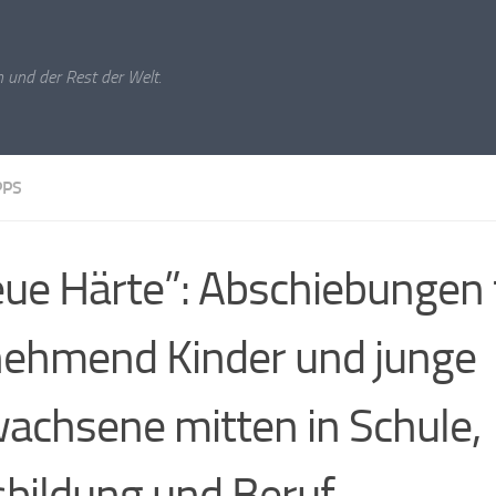
 und der Rest der Welt.
PPS
ue Härte”: Abschiebungen 
ehmend Kinder und junge
achsene mitten in Schule,
bildung und Beruf