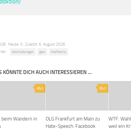
daktion)
28 · Heute: 3 · Zuletzt: 6. August 2026
ter:
abschiebungen
gew
titelthema
S KÖNNTE DICH AUCH INTERESSIEREN …
0
0
t beim Wandern in
OLG Frankfurt am Main zu
WTF: Wahl
A
Hate-Speech: Facebook
weil ein K