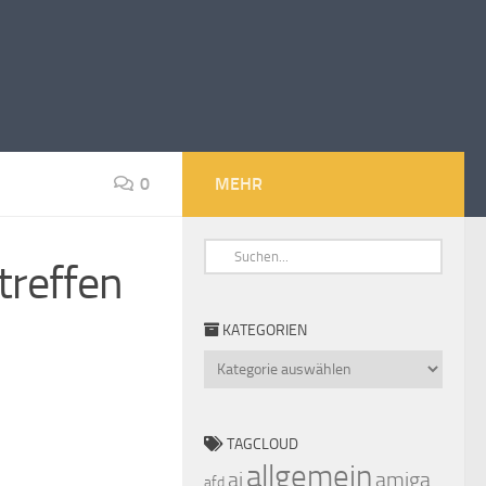
0
MEHR
treffen
KATEGORIEN
Kategorien
TAGCLOUD
allgemein
ai
amiga
afd