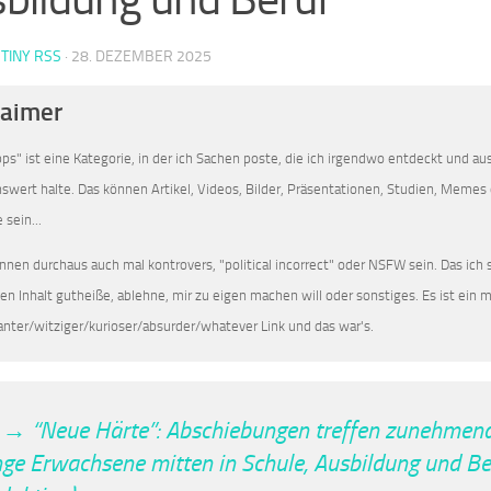
 TINY RSS
·
28. DEZEMBER 2025
laimer
pps" ist eine Kategorie, in der ich Sachen poste, die ich irgendwo entdeckt und a
enswert halte. Das können Artikel, Videos, Bilder, Präsentationen, Studien, Memes 
 sein...
nnen durchaus auch mal kontrovers, "political incorrect" oder NSFW sein. Das ich si
den Inhalt gutheiße, ablehne, mir zu eigen machen will oder sonstiges. Es ist ein
anter/witziger/kurioser/absurder/whatever Link und das war's.
→ “Neue Härte”: Abschiebungen treffen zunehmend
nge Erwachsene mitten in Schule, Ausbildung und Be