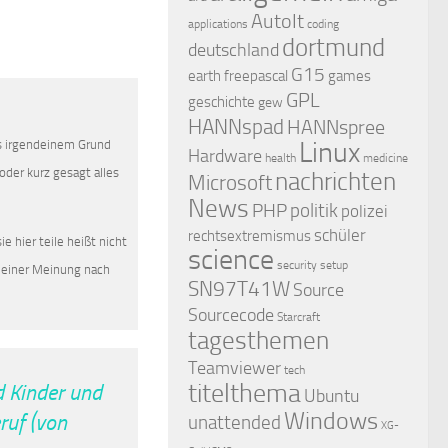
AutoIt
applications
coding
dortmund
deutschland
G15
earth
freepascal
games
GPL
geschichte
gew
HANNspad
HANNspree
Linux
us irgendeinem Grund
Hardware
health
medicine
oder kurz gesagt alles
nachrichten
Microsoft
News
PHP
politik
polizei
schüler
rechtsextremismus
e hier teile heißt nicht
science
security
setup
 meiner Meinung nach
SN97T41W
Source
Sourcecode
Starcraft
tagesthemen
Teamviewer
tech
titelthema
 Kinder und
Ubuntu
Windows
ruf (von
unattended
XG-