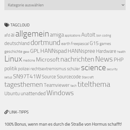
Kategorien
TAGCLOUD
allgemein
ai
amiga
AutoIt
afd
applications
bsn
coding
dortmund
G15
deutschland
earth
freepascal
games
HANNspad
GPL
HANNspree
Hardware
geschichte
gew
health
Linux
nachrichten
News
Microsoft
PHP
medicine
science
politik
polizei
rechtsextremismus
schüler
security
SN97T41W
Source
Sourcecode
setup
Starcraft
titelthema
tagesthemen
Teamviewer
tech
Windows
unattended
Ubuntu
LINK-TIPPS
100% Bonus, wenn man es durch die Straße von Hormus schafft!