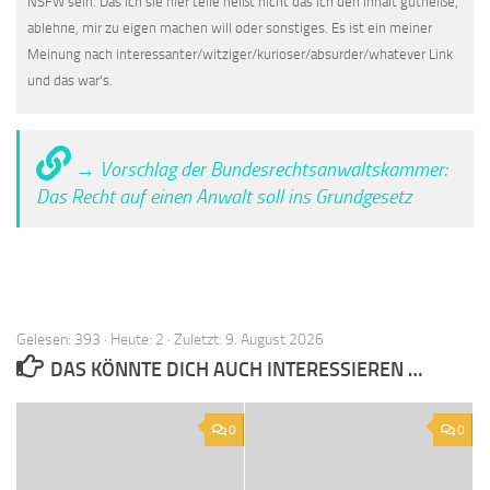
NSFW sein. Das ich sie hier teile heißt nicht das ich den Inhalt gutheiße,
ablehne, mir zu eigen machen will oder sonstiges. Es ist ein meiner
Meinung nach interessanter/witziger/kurioser/absurder/whatever Link
und das war's.
→ Vorschlag der Bundesrechtsanwaltskammer:
Das Recht auf einen Anwalt soll ins Grundgesetz
Gelesen: 393 · Heute: 2 · Zuletzt: 9. August 2026
DAS KÖNNTE DICH AUCH INTERESSIEREN …
0
0