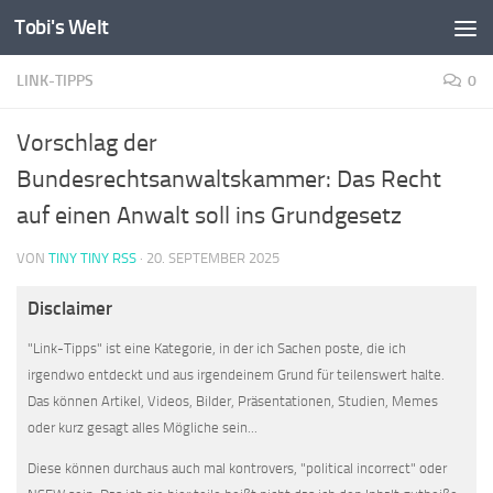
Tobi's Welt
Zum Inhalt springen
LINK-TIPPS
0
Vorschlag der
Bundesrechtsanwaltskammer: Das Recht
auf einen Anwalt soll ins Grundgesetz
VON
TINY TINY RSS
·
20. SEPTEMBER 2025
Disclaimer
"Link-Tipps" ist eine Kategorie, in der ich Sachen poste, die ich
irgendwo entdeckt und aus irgendeinem Grund für teilenswert halte.
Das können Artikel, Videos, Bilder, Präsentationen, Studien, Memes
oder kurz gesagt alles Mögliche sein...
Diese können durchaus auch mal kontrovers, "political incorrect" oder