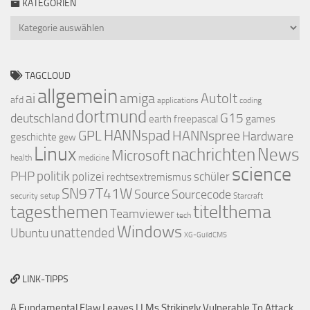
KATEGORIEN
Kategorien
TAGCLOUD
allgemein
ai
amiga
AutoIt
afd
applications
coding
dortmund
deutschland
G15
earth
freepascal
games
GPL
HANNspad
HANNspree
Hardware
geschichte
gew
Linux
nachrichten
News
Microsoft
health
medicine
science
PHP
politik
polizei
schüler
rechtsextremismus
SN97T41W
Source
Sourcecode
security
setup
Starcraft
titelthema
tagesthemen
Teamviewer
tech
Windows
Ubuntu
unattended
XG-GuildCMS
LINK-TIPPS
A Fundamental Flaw Leaves LLMs Strikingly Vulnerable To Attack