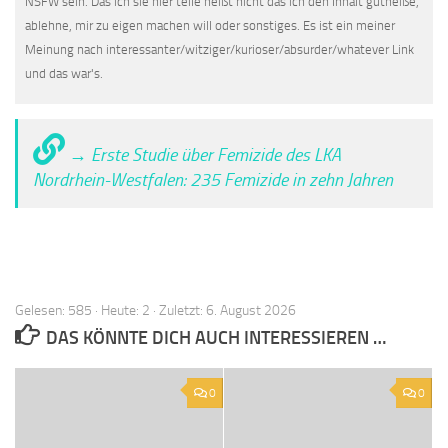
NSFW sein. Das ich sie hier teile heißt nicht das ich den Inhalt gutheiße,
ablehne, mir zu eigen machen will oder sonstiges. Es ist ein meiner
Meinung nach interessanter/witziger/kurioser/absurder/whatever Link
und das war's.
→ Erste Studie über Femizide des LKA
Nordrhein-Westfalen: 235 Femizide in zehn Jahren
Gelesen: 585 · Heute: 2 · Zuletzt: 6. August 2026
DAS KÖNNTE DICH AUCH INTERESSIEREN …
0
0