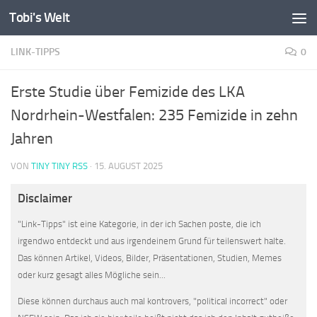
Tobi's Welt
Zum Inhalt springen
LINK-TIPPS
0
Erste Studie über Femizide des LKA
Nordrhein-Westfalen: 235 Femizide in zehn
Jahren
VON
TINY TINY RSS
·
15. AUGUST 2025
Disclaimer
"Link-Tipps" ist eine Kategorie, in der ich Sachen poste, die ich
irgendwo entdeckt und aus irgendeinem Grund für teilenswert halte.
Das können Artikel, Videos, Bilder, Präsentationen, Studien, Memes
oder kurz gesagt alles Mögliche sein...
Diese können durchaus auch mal kontrovers, "political incorrect" oder