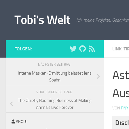
Zum Inhalt springen
Tobi's Welt
Ich, meine Projekte, Gedanken
FOLGEN:
LINK-TI
NÄCHSTER BEITRAG
Ast
Interne Masken-Ermittlung belastet Jens
Spahn
Aus
VORHERIGER BEITRAG
The Quietly Booming Business of Making
Animals Live Forever
VON
TINY
Disc
ABOUT