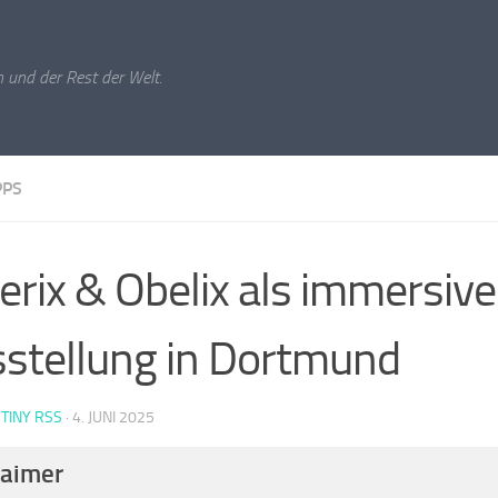
 und der Rest der Welt.
PPS
erix & Obelix als immersive
stellung in Dortmund
 TINY RSS
·
4. JUNI 2025
laimer