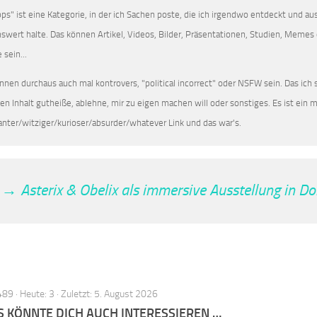
pps" ist eine Kategorie, in der ich Sachen poste, die ich irgendwo entdeckt und a
enswert halte. Das können Artikel, Videos, Bilder, Präsentationen, Studien, Memes 
 sein...
nnen durchaus auch mal kontrovers, "political incorrect" oder NSFW sein. Das ich si
den Inhalt gutheiße, ablehne, mir zu eigen machen will oder sonstiges. Es ist ein
anter/witziger/kurioser/absurder/whatever Link und das war's.
→ Asterix & Obelix als immersive Ausstellung in D
89 · Heute: 3 · Zuletzt: 5. August 2026
S KÖNNTE DICH AUCH INTERESSIEREN …