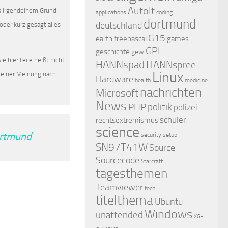
AutoIt
us irgendeinem Grund
applications
coding
dortmund
deutschland
oder kurz gesagt alles
G15
earth
freepascal
games
GPL
geschichte
gew
e hier teile heißt nicht
HANNspad
HANNspree
Linux
 meiner Meinung nach
Hardware
health
medicine
nachrichten
Microsoft
News
PHP
politik
polizei
schüler
rechtsextremismus
science
ortmund
security
setup
SN97T41W
Source
Sourcecode
Starcraft
tagesthemen
Teamviewer
tech
titelthema
Ubuntu
Windows
unattended
XG-