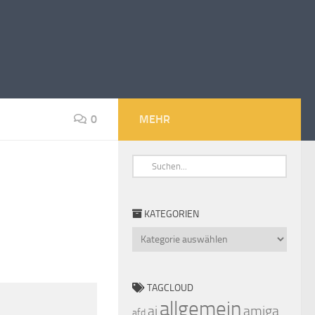
0
MEHR
KATEGORIEN
Kategorien
TAGCLOUD
allgemein
ai
amiga
afd