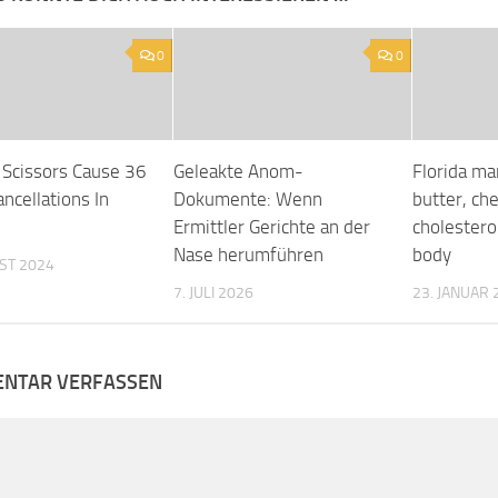
0
0
 Scissors Cause 36
Geleakte Anom-
Florida ma
ancellations In
Dokumente: Wenn
butter, ch
Ermittler Gerichte an der
cholestero
Nase herumführen
body
ST 2024
7. JULI 2026
23. JANUAR 
NTAR VERFASSEN