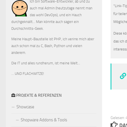
Ich bin Software-Entwickler, ab und zu
"Link-Ti
auch mal Admin (heutzutage nennt man
für teil
das wohl DevOps), und ein Hauch
Mögliche
durchgeknallt... Man könnte auch sagen ein
Durchschnitts-Geek.
Diese kö
Meine Haupt-Baustelle ist PHP, ich verirre mich aber
das ich 
auch schon mal zu C, Bash, Python und vielen
interess
anderem.
Die IT und alles rundherum, ist meine Welt...
… UND FLACHWITZE!
PROJEKTE & REFERENZEN
Showcase
Gelesen: 4
Shopware Addons & Tools
DA