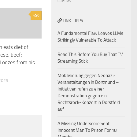
GuildCMS
0
LINK-TIPPS
A Fundamental Flaw Leaves LLMs
Strikingly Vulnerable To Attack
n eats diet of
eese, beef;
Read This Before You Buy That TV
Streaming Stick
l oozes from his
Mobilisierung gegen Neonazi-
2025
Veranstaltungen in Dortmund –
Initiativen rufen zu einer
Demonstration gegen ein
Rechtsrock-Konzert in Dorstfeld
auf
A Missing Underscore Sent
Innocent Man To Prison For 18