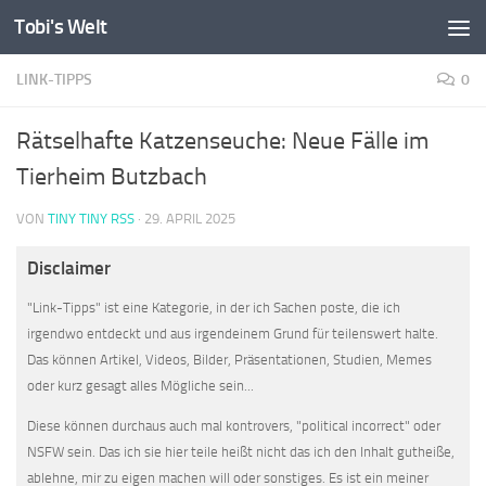
Tobi's Welt
Zum Inhalt springen
LINK-TIPPS
0
Rätselhafte Katzenseuche: Neue Fälle im
Tierheim Butzbach
VON
TINY TINY RSS
·
29. APRIL 2025
Disclaimer
"Link-Tipps" ist eine Kategorie, in der ich Sachen poste, die ich
irgendwo entdeckt und aus irgendeinem Grund für teilenswert halte.
Das können Artikel, Videos, Bilder, Präsentationen, Studien, Memes
oder kurz gesagt alles Mögliche sein...
Diese können durchaus auch mal kontrovers, "political incorrect" oder
NSFW sein. Das ich sie hier teile heißt nicht das ich den Inhalt gutheiße,
ablehne, mir zu eigen machen will oder sonstiges. Es ist ein meiner