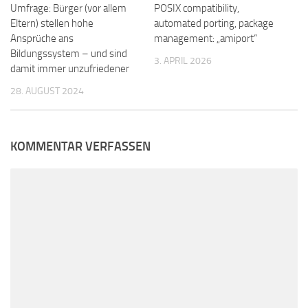
Umfrage: Bürger (vor allem
POSIX compatibility,
Eltern) stellen hohe
automated porting, package
Ansprüche ans
management: „amiport“
Bildungssystem – und sind
3. APRIL 2026
damit immer unzufriedener
28. AUGUST 2024
KOMMENTAR VERFASSEN