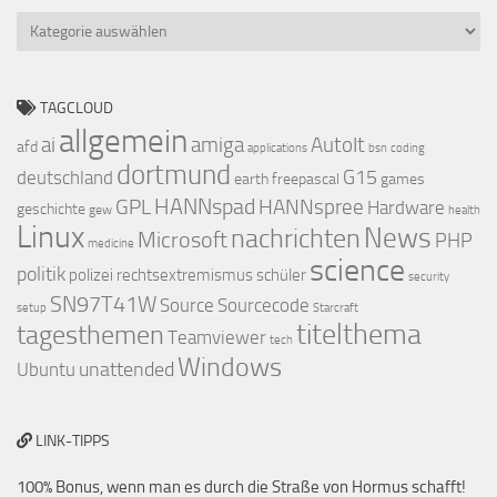
Kategorien
TAGCLOUD
allgemein
ai
amiga
AutoIt
afd
applications
bsn
coding
dortmund
G15
deutschland
earth
freepascal
games
HANNspad
GPL
HANNspree
Hardware
geschichte
gew
health
Linux
nachrichten
News
Microsoft
PHP
medicine
science
politik
polizei
rechtsextremismus
schüler
security
SN97T41W
Source
Sourcecode
setup
Starcraft
titelthema
tagesthemen
Teamviewer
tech
Windows
unattended
Ubuntu
LINK-TIPPS
100% Bonus, wenn man es durch die Straße von Hormus schafft!