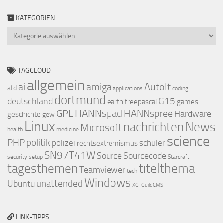
KATEGORIEN
Kategorien
TAGCLOUD
allgemein
ai
amiga
AutoIt
afd
applications
coding
dortmund
deutschland
G15
earth
freepascal
games
GPL
HANNspad
HANNspree
Hardware
geschichte
gew
Linux
nachrichten
News
Microsoft
health
medicine
science
PHP
politik
polizei
schüler
rechtsextremismus
SN97T41W
Source
Sourcecode
security
setup
Starcraft
titelthema
tagesthemen
Teamviewer
tech
Windows
Ubuntu
unattended
XG-GuildCMS
LINK-TIPPS