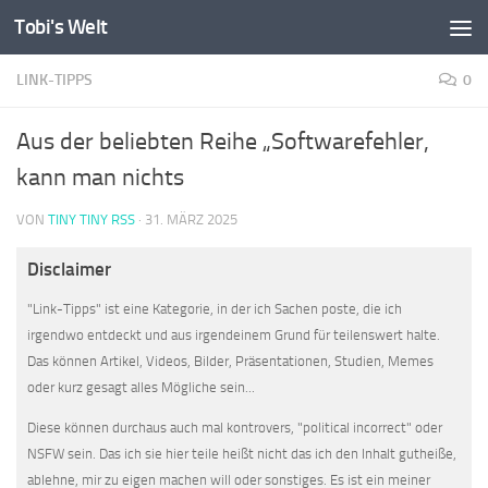
Tobi's Welt
Zum Inhalt springen
LINK-TIPPS
0
Aus der beliebten Reihe „Softwarefehler,
kann man nichts
VON
TINY TINY RSS
·
31. MÄRZ 2025
Disclaimer
"Link-Tipps" ist eine Kategorie, in der ich Sachen poste, die ich
irgendwo entdeckt und aus irgendeinem Grund für teilenswert halte.
Das können Artikel, Videos, Bilder, Präsentationen, Studien, Memes
oder kurz gesagt alles Mögliche sein...
Diese können durchaus auch mal kontrovers, "political incorrect" oder
NSFW sein. Das ich sie hier teile heißt nicht das ich den Inhalt gutheiße,
ablehne, mir zu eigen machen will oder sonstiges. Es ist ein meiner