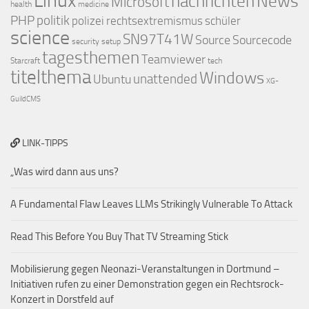
Linux
nachrichten
News
Microsoft
health
medicine
PHP
politik
polizei
rechtsextremismus
schüler
science
SN97T41W
Source
Sourcecode
security
setup
tagesthemen
Teamviewer
Starcraft
tech
titelthema
Windows
Ubuntu
unattended
XG-
GuildCMS
LINK-TIPPS
„Was wird dann aus uns?
A Fundamental Flaw Leaves LLMs Strikingly Vulnerable To Attack
Read This Before You Buy That TV Streaming Stick
Mobilisierung gegen Neonazi-Veranstaltungen in Dortmund –
Initiativen rufen zu einer Demonstration gegen ein Rechtsrock-
Konzert in Dorstfeld auf