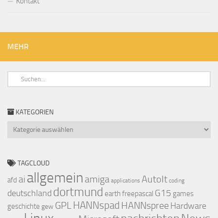
Kontakt
MEHR
KATEGORIEN
Kategorien
TAGCLOUD
allgemein
ai
amiga
AutoIt
afd
applications
coding
dortmund
deutschland
G15
earth
freepascal
games
GPL
HANNspad
HANNspree
Hardware
geschichte
gew