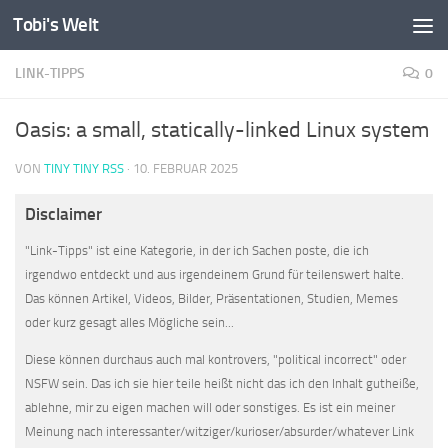
Tobi's Welt
Zum Inhalt springen
LINK-TIPPS
0
Oasis: a small, statically-linked Linux system
VON
TINY TINY RSS
·
10. FEBRUAR 2025
Disclaimer
"Link-Tipps" ist eine Kategorie, in der ich Sachen poste, die ich
irgendwo entdeckt und aus irgendeinem Grund für teilenswert halte.
Das können Artikel, Videos, Bilder, Präsentationen, Studien, Memes
oder kurz gesagt alles Mögliche sein...
Diese können durchaus auch mal kontrovers, "political incorrect" oder
NSFW sein. Das ich sie hier teile heißt nicht das ich den Inhalt gutheiße,
ablehne, mir zu eigen machen will oder sonstiges. Es ist ein meiner
Meinung nach interessanter/witziger/kurioser/absurder/whatever Link