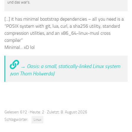
und das war's.
[...] it has minimal bootstrap dependencies – all you need is a
“POSIX system with git, lua, curl, a sha256 utility, standard
compression utilities, and an x86_64-linux-musl cross
compiler”
Minimal... xD lol
→ Oasis: a small, statically-linked Linux system
(von Thom Holwerda)
Gelesen: 672 · Heute: 2 · Zuletzt: 8. August 2026
Schlagwörter:
Linux