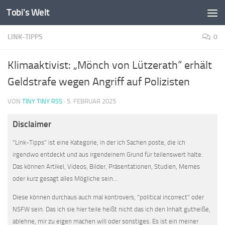
Tobi's Welt
Zum Inhalt springen
LINK-TIPPS
0
Klimaaktivist: „Mönch von Lützerath“ erhält
Geldstrafe wegen Angriff auf Polizisten
VON
TINY TINY RSS
·
5. FEBRUAR 2025
Disclaimer
"Link-Tipps" ist eine Kategorie, in der ich Sachen poste, die ich
irgendwo entdeckt und aus irgendeinem Grund für teilenswert halte.
Das können Artikel, Videos, Bilder, Präsentationen, Studien, Memes
oder kurz gesagt alles Mögliche sein...
Diese können durchaus auch mal kontrovers, "political incorrect" oder
NSFW sein. Das ich sie hier teile heißt nicht das ich den Inhalt gutheiße,
ablehne, mir zu eigen machen will oder sonstiges. Es ist ein meiner