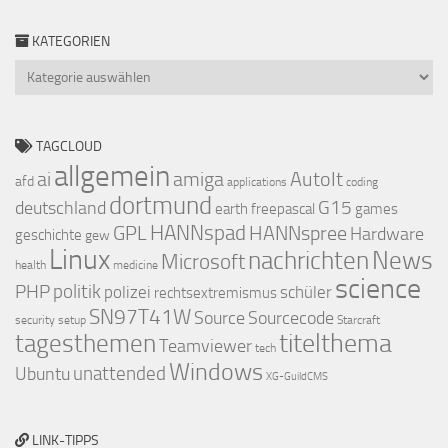
KATEGORIEN
Kategorien
TAGCLOUD
allgemein
ai
amiga
AutoIt
afd
applications
coding
dortmund
deutschland
G15
earth
freepascal
games
GPL
HANNspad
HANNspree
Hardware
geschichte
gew
Linux
nachrichten
News
Microsoft
health
medicine
science
PHP
politik
polizei
schüler
rechtsextremismus
SN97T41W
Source
Sourcecode
security
setup
Starcraft
titelthema
tagesthemen
Teamviewer
tech
Windows
Ubuntu
unattended
XG-GuildCMS
LINK-TIPPS