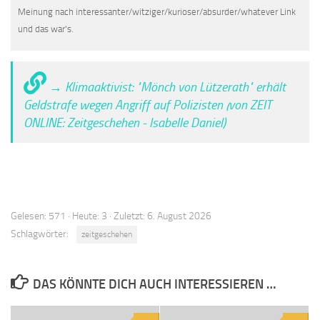
Meinung nach interessanter/witziger/kurioser/absurder/whatever Link
und das war's.
→ Klimaaktivist: "Mönch von Lützerath" erhält
Geldstrafe wegen Angriff auf Polizisten (von ZEIT
ONLINE: Zeitgeschehen - Isabelle Daniel)
Gelesen: 571 · Heute: 3 · Zuletzt: 6. August 2026
Schlagwörter:
zeitgeschehen
DAS KÖNNTE DICH AUCH INTERESSIEREN …