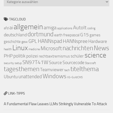
Kategorien
TAGCLOUD
allgemein
ai
amiga
AutoIt
afd
applications
coding
dortmund
deutschland
G15
earth
freepascal
games
GPL
HANNspad
HANNspree
Hardware
geschichte
gew
Linux
nachrichten
News
Microsoft
health
medicine
science
PHP
politik
polizei
schüler
rechtsextremismus
SN97T41W
Source
Sourcecode
security
setup
Starcraft
titelthema
tagesthemen
Teamviewer
tech
Windows
Ubuntu
unattended
XG-GuildCMS
LINK-TIPPS
A Fundamental Flaw Leaves LLMs Strikingly Vulnerable To Attack