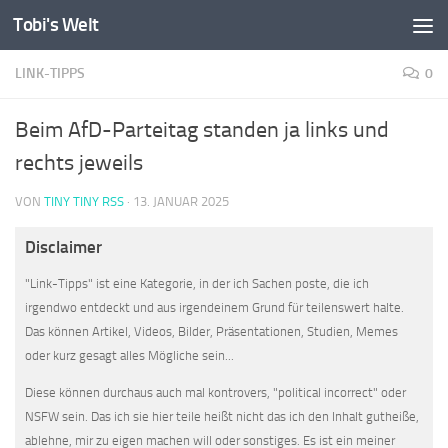
Tobi's Welt
Zum Inhalt springen
LINK-TIPPS
0
Beim AfD-Parteitag standen ja links und
rechts jeweils
VON
TINY TINY RSS
·
13. JANUAR 2025
Disclaimer
"Link-Tipps" ist eine Kategorie, in der ich Sachen poste, die ich
irgendwo entdeckt und aus irgendeinem Grund für teilenswert halte.
Das können Artikel, Videos, Bilder, Präsentationen, Studien, Memes
oder kurz gesagt alles Mögliche sein...
Diese können durchaus auch mal kontrovers, "political incorrect" oder
NSFW sein. Das ich sie hier teile heißt nicht das ich den Inhalt gutheiße,
ablehne, mir zu eigen machen will oder sonstiges. Es ist ein meiner