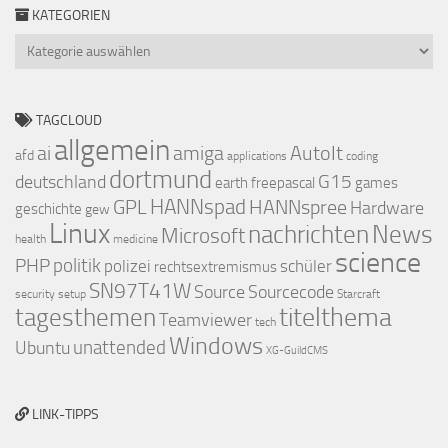
KATEGORIEN
Kategorien
TAGCLOUD
allgemein
ai
amiga
AutoIt
afd
applications
coding
dortmund
deutschland
G15
earth
freepascal
games
GPL
HANNspad
HANNspree
Hardware
geschichte
gew
Linux
nachrichten
News
Microsoft
health
medicine
science
PHP
politik
polizei
schüler
rechtsextremismus
SN97T41W
Source
Sourcecode
security
setup
Starcraft
titelthema
tagesthemen
Teamviewer
tech
Windows
Ubuntu
unattended
XG-GuildCMS
LINK-TIPPS