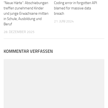
“Neue Härte”: Abschiebungen
Coding error in forgotten API
treffen zunehmend Kinder
blamed for massive data
und junge Erwachsene mitten
breach
in Schule, Ausbildung und
21. JUNI 2024
Beruf
28. DEZEMBER 2025
KOMMENTAR VERFASSEN