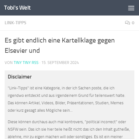
Tobi's Welt
Zum Inhalt springen
LINK-TIPPS
0
Es gibt endlich eine Kartellklage gegen
Elsevier und
VON
TINY TINY RSS
·
15. SEPTEMBER 2024
Disclaimer
"Link-Tipps" ist eine Kategorie, in der ich Sachen poste, die ich
irgendwo entdeckt und aus irgendeinem Grund für teilenswert halte.
Das können Artikel, Videos, Bilder, Präsentationen, Studien, Memes
oder kurz gesagt alles Mögliche sein...
Diese können durchaus auch mal kontrovers, "political incorrect" oder
NSFW sein. Das ich sie hier teile heißt nicht das ich den Inhalt gutheiße,
ablehne, mir zu eigen machen will oder sonstiges. Es ist ein meiner