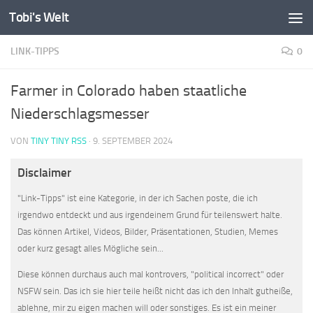
Tobi's Welt
Zum Inhalt springen
LINK-TIPPS
0
Farmer in Colorado haben staatliche
Niederschlagsmesser
VON
TINY TINY RSS
·
9. SEPTEMBER 2024
Disclaimer
"Link-Tipps" ist eine Kategorie, in der ich Sachen poste, die ich
irgendwo entdeckt und aus irgendeinem Grund für teilenswert halte.
Das können Artikel, Videos, Bilder, Präsentationen, Studien, Memes
oder kurz gesagt alles Mögliche sein...
Diese können durchaus auch mal kontrovers, "political incorrect" oder
NSFW sein. Das ich sie hier teile heißt nicht das ich den Inhalt gutheiße,
ablehne, mir zu eigen machen will oder sonstiges. Es ist ein meiner