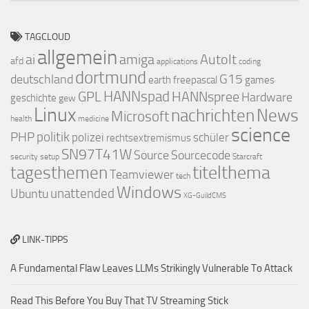
Kategorien
TAGCLOUD
allgemein
ai
amiga
AutoIt
afd
applications
coding
dortmund
deutschland
G15
earth
freepascal
games
GPL
HANNspad
HANNspree
Hardware
geschichte
gew
Linux
nachrichten
News
Microsoft
health
medicine
science
PHP
politik
polizei
schüler
rechtsextremismus
SN97T41W
Source
Sourcecode
security
setup
Starcraft
titelthema
tagesthemen
Teamviewer
tech
Windows
Ubuntu
unattended
XG-GuildCMS
LINK-TIPPS
A Fundamental Flaw Leaves LLMs Strikingly Vulnerable To Attack
Read This Before You Buy That TV Streaming Stick