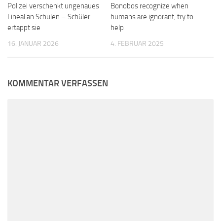
Polizei verschenkt ungenaues
Bonobos recognize when
Lineal an Schulen – Schüler
humans are ignorant, try to
ertappt sie
help
16. JANUAR 2026
4. FEBRUAR 2025
KOMMENTAR VERFASSEN